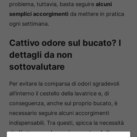
problema, tuttavia, basta seguire
alcuni
semplici accorgimenti
da mettere in pratica
ogni settimana.
Cattivo odore sul bucato? I
dettagli da non
sottovalutare
Per evitare la comparsa di odori sgradevoli
all’interno il cestello della lavatrice e, di
conseguenza, anche sul proprio bucato, è
necessario seguire alcuni accorgimenti
indispensabili. Tra questi, spicca la necessità
di effettuare un
lavaggio a vuoto ad alta