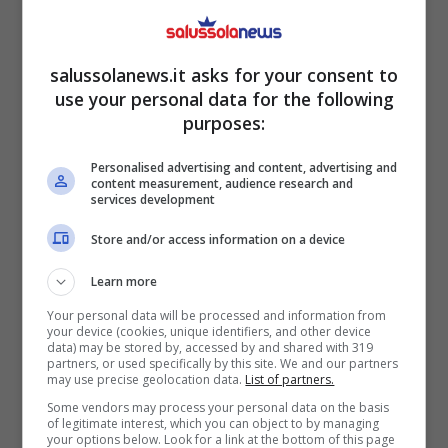
temperatura
(90 gradi circa) almeno una
volta al mese. Oltre a disinfettare, il lavaggio
salussolanews.it asks for your consent to
permetterà di ripulire il cestello della lavatrice
use your personal data for the following
da eventuali residui rimasti nelle tubature.
purposes:
Personalised advertising and content, advertising and
content measurement, audience research and
services development
Store and/or access information on a device
Learn more
Your personal data will be processed and information from
your device (cookies, unique identifiers, and other device
data) may be stored by, accessed by and shared with 319
partners, or used specifically by this site. We and our partners
may use precise geolocation data.
List of partners.
Some vendors may process your personal data on the basis
of legitimate interest, which you can object to by managing
Cattivo odore sul bucato? I dettagli da non sottovalutare –
your options below. Look for a link at the bottom of this page