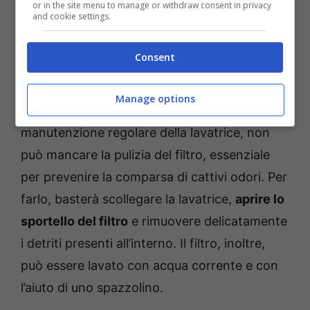
or in the site menu to manage or withdraw consent in privacy
Salussolanews.it
and cookie settings.
Aggiungere un bicchiere di aceto bianco nel
Consent
cestello, inoltre, può risultare essere un modo
particolarmente efficace per rimuovere
Manage options
calcare e odori sgradevoli. Nella
manutenzione regolare della lavatrice, non
può mancare la pulizia del filtro, essenziale
per prevenire la comparsa di cattivi odori. Per
farlo, basterà scollegare la lavatrice,
aprire lo
sportello del filtro
e rimuovere delicatamente
i detriti presenti all’interno. Il filtro, inoltre,
può essere lavato con acqua corrente e con
l’aiuto di uno spazzolino.