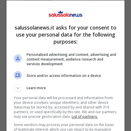
Come le emoji stanno cambiando la
struttura grammaticale delle lingue
salussolanews.it asks for your consent to
Febbraio 3, 2026
use your personal data for the following
purposes:
Personalised advertising and content, advertising and
content measurement, audience research and
services development
Store and/or access information on a device
Learn more
Your personal data will be processed and information from
your device (cookies, unique identifiers, and other device
data) may be stored by, accessed by and shared with 319
partners, or used specifically by this site. We and our partners
may use precise geolocation data.
List of partners.
Some vendors may process your personal data on the basis
of legitimate interest, which you can object to by managing