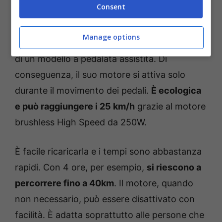
Consent
Si tende a descriverla come una bicicletta
Manage options
elettrica, però, per essere più precisi, si tratta
di un modello a pedalata assistita. Di
conseguenza, il suo motore si attiva solo
durante il movimento dei pedali.
È ecologica
e può raggiungere i 25 km/h
grazie al motore
brushless High Speed da 250W
.
È facile ricaricarla e i tempi sono abbastanza
rapidi. Con 4 ore, per esempio,
si riescono a
percorrere fino a 40km
. Il motore, quando
non necessario, può essere disattivato con
facilità. È adatta soprattutto alle persone che