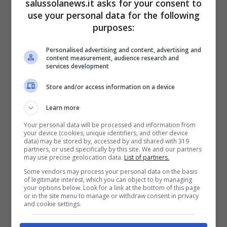
salussolanews.it asks for your consent to
E-Bike J1 Plus è perfetta
per coloro che si
use your personal data for the following
stanno approcciando, per la prima volta, a
purposes:
questo mondo.
Personalised advertising and content, advertising and
content measurement, audience research and
services development
Store and/or access information on a device
Learn more
Your personal data will be processed and information from
your device (cookies, unique identifiers, and other device
data) may be stored by, accessed by and shared with 319
partners, or used specifically by this site. We and our partners
may use precise geolocation data.
List of partners.
Some vendors may process your personal data on the basis
of legitimate interest, which you can object to by managing
your options below. Look for a link at the bottom of this page
or in the site menu to manage or withdraw consent in privacy
Gli amanti delle biciclette elettriche l’adoreranno:
and cookie settings.
caratteristiche, funzioni, prezzo – (amazon.it) –
salussolanews.it