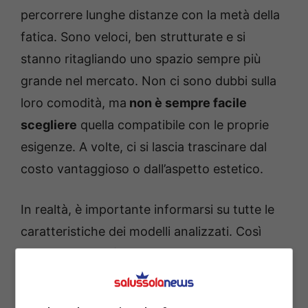
percorrere lunghe distanze con la metà della
fatica. Sono veloci, ben strutturate e si
stanno ritagliando uno spazio sempre più
grande nel mercato. Non ci sono dubbi sulla
loro comodità, ma
non è sempre facile
scegliere
quella compatibile con le proprie
esigenze. A volte, ci si lascia trascinare dal
costo vantaggioso o dall’aspetto estetico.
In realtà, è importante informarsi su tutte le
caratteristiche dei modelli analizzati. Così
facendo, si potrà indirizzare l’acquisto con
maggiore precisione. Amazon sta vendendo
una bicicletta elettrica molto valida. La
Nilox