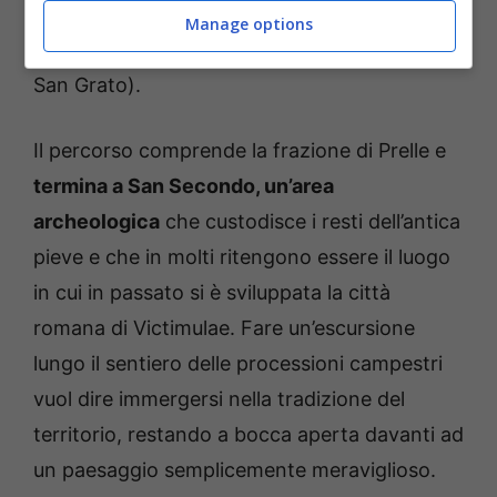
toccando antichi borghi (tra cui Dorzano e
Manage options
Cerrione) e luoghi di culto (come l’oratorio di
San Grato).
Il percorso comprende la frazione di Prelle e
termina a San Secondo, un’area
archeologica
che custodisce i resti dell’antica
pieve e che in molti ritengono essere il luogo
in cui in passato si è sviluppata la città
romana di Victimulae. Fare un’escursione
lungo il sentiero delle processioni campestri
vuol dire immergersi nella tradizione del
territorio, restando a bocca aperta davanti ad
un paesaggio semplicemente meraviglioso.