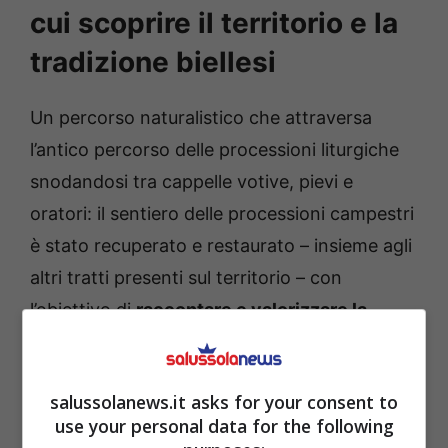
cui scoprire il territorio e la
tradizione biellesi
Un percorso naturalistico che attraversa
l’antico percorso delle processioni liturgiche
snodandosi tra cappelle votive, pievi e
oratori: il sentiero delle processioni campestri
è stato recuperato e restaurato – insieme agli
altri tratti presenti sul territorio – con
l’obiettivo di
raccontare e valorizzare la
storia
e la cultura del Biellese.
salussolanews.it asks for your consent to
use your personal data for the following