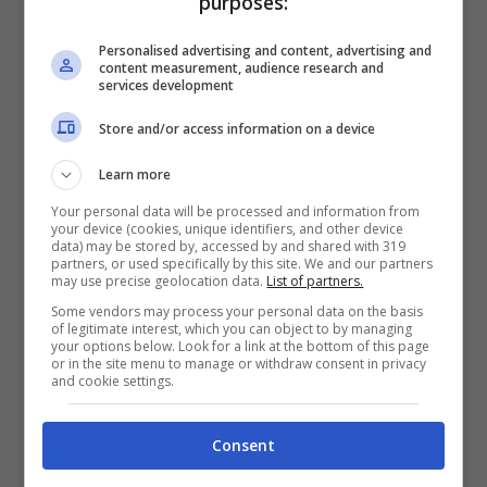
purposes:
Personalised advertising and content, advertising and
content measurement, audience research and
services development
Store and/or access information on a device
Learn more
Sentiero delle processioni campestri: un percorso in cui
Your personal data will be processed and information from
your device (cookies, unique identifiers, and other device
scoprire il territorio e la tradizione biellesi – salussolanews.it
data) may be stored by, accessed by and shared with 319
partners, or used specifically by this site. We and our partners
may use precise geolocation data.
List of partners.
Il sentiero, costeggiato da muretti a secco,
Some vendors may process your personal data on the basis
vigneti e terrazzamenti, è un importante
of legitimate interest, which you can object to by managing
your options below. Look for a link at the bottom of this page
punto d’interesse archeologico e geologico.
or in the site menu to manage or withdraw consent in privacy
and cookie settings.
L’itinerario parte da Salussola Monte
, dove è
possibile trovare indicazioni sia sul percorso
Consent
che sulla GTB, e passa per diverse località