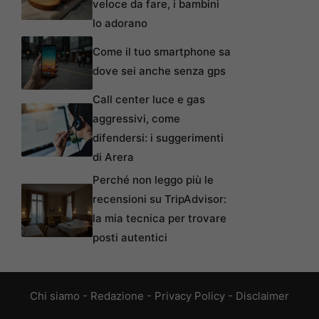
veloce da fare, i bambini
lo adorano
Come il tuo smartphone sa
dove sei anche senza gps
Call center luce e gas
aggressivi, come
difendersi: i suggerimenti
di Arera
Perché non leggo più le
recensioni su TripAdvisor:
la mia tecnica per trovare
posti autentici
Chi siamo
-
Redazione
-
Privacy Policy
-
Disclaimer