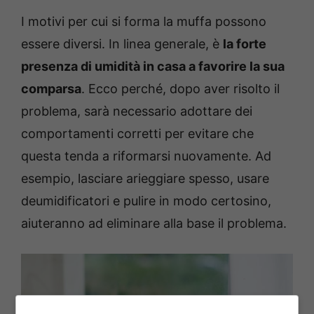
I motivi per cui si forma la muffa possono
essere diversi. In linea generale, è
la forte
presenza di umidità in casa a favorire la sua
comparsa
. Ecco perché, dopo aver risolto il
problema, sarà necessario adottare dei
comportamenti corretti per evitare che
questa tenda a riformarsi nuovamente. Ad
esempio, lasciare arieggiare spesso, usare
deumidificatori e pulire in modo certosino,
aiuteranno ad eliminare alla base il problema.