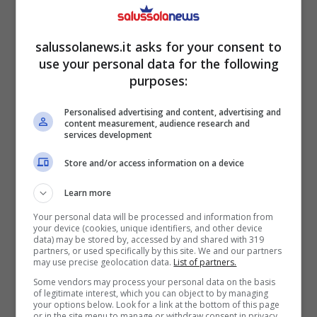
salussolanews.it asks for your consent to
use your personal data for the following
purposes:
Personalised advertising and content, advertising and
content measurement, audience research and
services development
Basterà mettere queste piante in casa per dire per sempre
Store and/or access information on a device
addio alla muffa Salussolanews.it
Learn more
Anche se esistono tantissimi rimedi sia
Your personal data will be processed and information from
your device (cookies, unique identifiers, and other device
commerciali che naturali per rimuovere la
data) may be stored by, accessed by and shared with 319
partners, or used specifically by this site. We and our partners
muffa, esiste ancora un’altra alternativa che si
may use precise geolocation data.
List of partners.
presta benissimo a risolvere il problema.
Some vendors may process your personal data on the basis
of legitimate interest, which you can object to by managing
Infatti,
mettere in casa alcuni tipi di piante è
your options below. Look for a link at the bottom of this page
or in the site menu to manage or withdraw consent in privacy