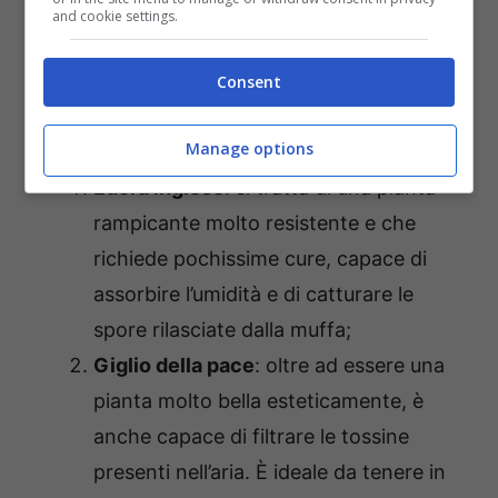
il metodo perfetto per impedire la
and cookie settings.
formazione di muffa
e purificare l’aria. Ma
Consent
quali sono queste piante da tenere nei vari
ambienti? Scopriamole subito:
Manage options
Edera inglese
: si tratta di una pianta
rampicante molto resistente e che
richiede pochissime cure, capace di
assorbire l’umidità e di catturare le
spore rilasciate dalla muffa;
Giglio della pace
: oltre ad essere una
pianta molto bella esteticamente, è
anche capace di filtrare le tossine
presenti nell’aria. È ideale da tenere in