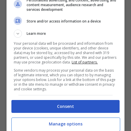
Personalised advertising and content, advertising and
content measurement, audience research and
services development
Store and/or access information on a device
Learn more
Your personal data will be processed and information from
your device (cookies, unique identifiers, and other device
data) may be stored by, accessed by and shared with 319
partners, or used specifically by this site. We and our partners
may use precise geolocation data.
List of partners.
Che lavoro faceva prima Massimiliano Caiazzo: è successo
Some vendors may process your personal data on the basis
prima di Mare Fuori (Foto Ansa) salussolanews.it
of legitimate interest, which you can object to by managing
your options below. Look for a link at the bottom of this page
or in the site menu to manage or withdraw consent in privacy
“
Ero pronto a mollare tutto e ad andare a
and cookie settings.
Londra. Facevo il fattorino a Roma e
pensavo di trasferirmi per studiare la lingua e
Consent
cercare nuove opportunità”,
ha confessato.
Manage options
L’attore, prima di entrare a far parte di Mare