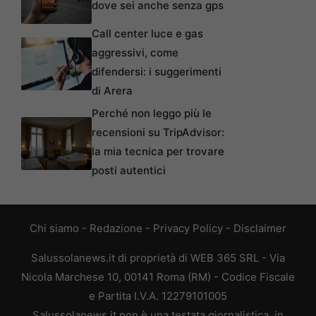
dove sei anche senza gps
Call center luce e gas
aggressivi, come
difendersi: i suggerimenti
di Arera
Perché non leggo più le
recensioni su TripAdvisor:
la mia tecnica per trovare
posti autentici
Chi siamo
-
Redazione
-
Privacy Policy
-
Disclaimer
Salussolanews.it di proprietà di WEB 365 SRL - Via
Nicola Marchese 10, 00141 Roma (RM) - Codice Fiscale
e Partita I.V.A. 12279101005
Salussolanews.it non è una testata giornalistica, in