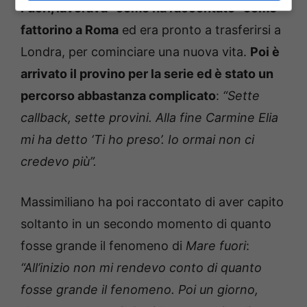
Fuori, lavorava- come ha raccontato- come
fattorino a Roma
ed era pronto a trasferirsi a
Londra, per cominciare una nuova vita.
Poi è
arrivato il provino per la serie ed è stato un
percorso abbastanza complicato
:
“Sette
callback, sette provini. Alla fine Carmine Elia
mi ha detto ‘Ti ho preso’. Io ormai non ci
credevo più”.
Massimiliano ha poi raccontato di aver capito
soltanto in un secondo momento di quanto
fosse grande il fenomeno di
Mare fuori
:
“All’inizio non mi rendevo conto di quanto
fosse grande il fenomeno. Poi un giorno,