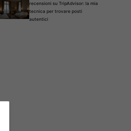
recensioni su TripAdvisor: la mia
tecnica per trovare posti
autentici