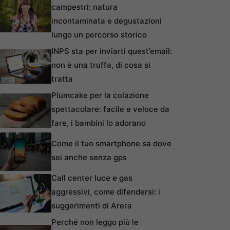
campestri: natura
incontaminata e degustazioni
lungo un percorso storico
INPS sta per inviarti quest’email:
non è una truffa, di cosa si
tratta
Plumcake per la colazione
spettacolare: facile e veloce da
fare, i bambini lo adorano
Come il tuo smartphone sa dove
sei anche senza gps
Call center luce e gas
aggressivi, come difendersi: i
suggerimenti di Arera
Perché non leggo più le