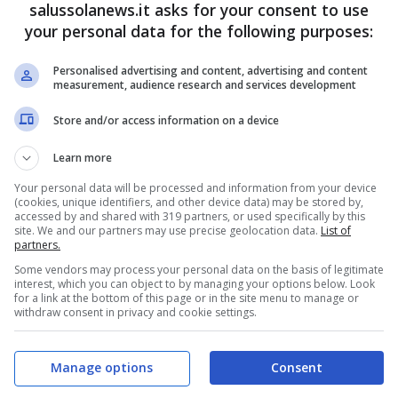
salussolanews.it asks for your consent to use
n una nuova veste
. Le notizie delle ultime ore
your personal data for the following purposes:
r il celebre reality show.
Personalised advertising and content, advertising and content
measurement, audience research and services development
torno del reality show
cult
Store and/or access information on a device
n probabile stop dell’amatissimo reality show,
Learn more
o gli appassionati del programma di Canale 5.
Your personal data will be processed and information from your device
rlusconi in merito ad un futuro sviluppo del
(cookies, unique identifiers, and other device data) may be stored by,
accessed by and shared with 319 partners, or used specifically by this
ata accolta. Secondo quanto emerso, difatti,
site. We and our partners may use precise geolocation data.
List of
partners.
la consueta programmazione di maggio
con una
Some vendors may process your personal data on the basis of legitimate
interest, which you can object to by managing your options below. Look
for a link at the bottom of this page or in the site menu to manage or
withdraw consent in privacy and cookie settings.
Manage options
Consent