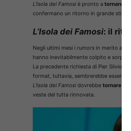
L’Isola dei Famosi
è pronto a
tornare co
confermano un ritorno in grande stile pe
L’Isola dei Famosi
: il ri
Negli ultimi mesi i
rumors
in merito ad u
hanno inevitabilmente colpito e sorpres
La precedente richiesta di Pier Silvio Be
format, tuttavia, sembrerebbe essere st
L’Isola dei Famosi
dovrebbe
tornare al
veste del tutta rinnovata.