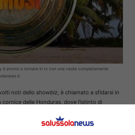
ality è pronto a tornare in tv con una veste completamente
solanews.it
volti noti dello
showbiz
, è chiamato a sfidarsi in
 cornice delle Honduras, dove l’istinto di
ave per raggiungere la vittoria finale.
ormat e delle conduttrici nel corso degli anni,