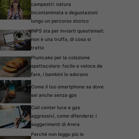
campestri: natura
incontaminata e degustazioni
lungo un percorso storico
INPS sta per inviarti quest’email:
non è una truffa, di cosa si
tratta
Plumcake per la colazione
spettacolare: facile e veloce da
fare, i bambini lo adorano
Come il tuo smartphone sa dove
sei anche senza gps
Call center luce e gas
aggressivi, come difendersi: i
suggerimenti di Arera
Perché non leggo più le