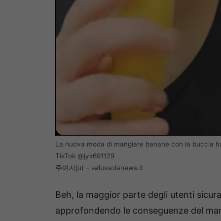
La nuova moda di mangiare banane con la buccia ha 
TikTok @jyk691129
주여사ju) – salussolanews.it
Beh, la maggior parte degli utenti sicur
approfondendo le conseguenze del man