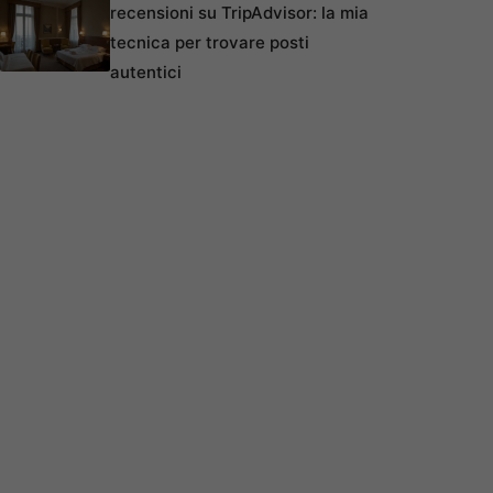
recensioni su TripAdvisor: la mia
tecnica per trovare posti
autentici