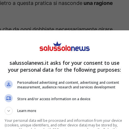
etro a questa pratica si nasconde
una ragione
o che da oggi dobbiate necessariamente girare
vediamo
i benefici reali delle bucce
e i modi in
nessere.
salussolanews.it asks for your consent to use
di banana e come assumerla
your personal data for the following purposes:
, la buccia di banana è un vero
concentrato di
Personalised advertising and content, advertising and content
measurement, audience research and services development
n è solo uno slogan per ridurre gli sprechi
Store and/or access information on a device
nefici per la salute grazie alla sua naturale
Learn more
Your personal data will be processed and information from your device
(cookies, unique identifiers, and other device data) may be stored by,