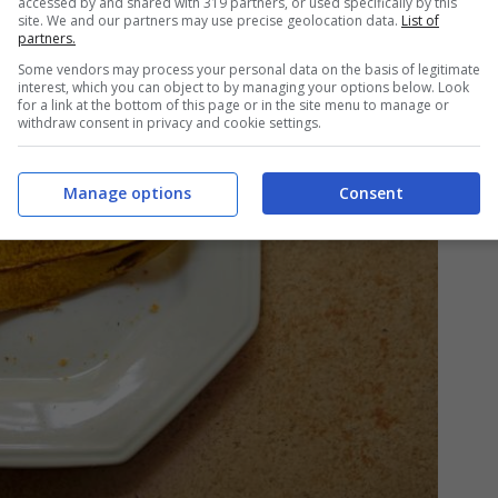
accessed by and shared with 319 partners, or used specifically by this
site. We and our partners may use precise geolocation data.
List of
partners.
Some vendors may process your personal data on the basis of legitimate
interest, which you can object to by managing your options below. Look
for a link at the bottom of this page or in the site menu to manage or
withdraw consent in privacy and cookie settings.
Manage options
Consent