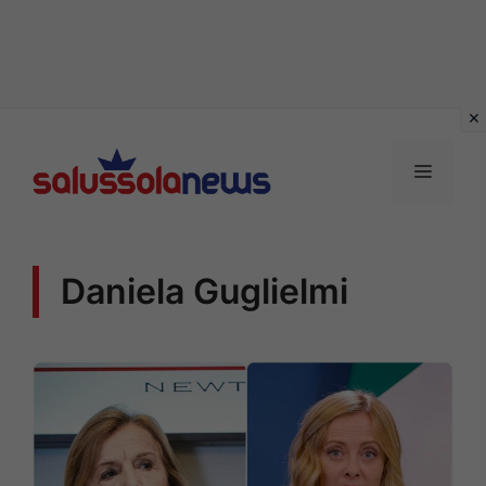
Vai
al
MENU
contenuto
Daniela Guglielmi