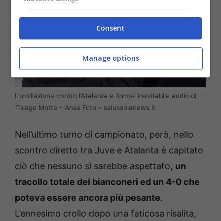
Consent
Manage options
L’umiliazione contro l’Atalanta e l’ormai inevitabile addio di
Thiago Motta – Ansa Foto – salussolanews.it
Nell’ultimo turno di campionato, però, nello
scontro diretto tra Juve e Atalanta è capitato
ciò che nessuno si sarebbe aspettato,
un
tracollo totale dei bianconeri ed un 4-0 che
poteva essere ancora più pesante
.
L’ennesimo crollo dopo una faticosa risalita,