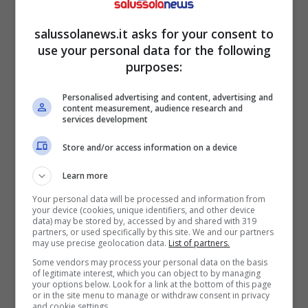
l’Empoli
è stata indicativa di un ambiente non
sereno a Torino e indice di una rottura tra
salussolanews.it asks for your consent to
allenatore e società che nemmeno gli ottimi
use your personal data for the following
purposes:
risultati ottenuti in campionato poteva
sanare. Già in quel momento è stato chiaro
Personalised advertising and content, advertising and
content measurement, audience research and
che le strade si sarebbero separate in estate,
services development
ma la vicinanza alle prime in classifica e il
Store and/or access information on a device
sogno scudetto – più di matrice mediatica
Learn more
che realmente percepito nel mondo
Your personal data will be processed and information from
bianconero – avevano per un attimo gettato
your device (cookies, unique identifiers, and other device
data) may be stored by, accessed by and shared with 319
acqua sul fuoco.
partners, or used specifically by this site. We and our partners
may use precise geolocation data.
List of partners.
Some vendors may process your personal data on the basis
of legitimate interest, which you can object to by managing
your options below. Look for a link at the bottom of this page
or in the site menu to manage or withdraw consent in privacy
and cookie settings.