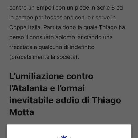
contro un Empoli con un piede in Serie B ed
in campo per l’occasione con le riserve in
Coppa Italia. Partita dopo la quale Thiago ha
perso il consueto aplomb lanciando una
frecciata a qualcuno di indefinito
(probabilmente la società).
L’umiliazione contro
l’Atalanta e l’ormai
inevitabile addio di Thiago
Motta
L’intervista dopo l’eliminazione contro