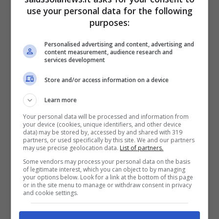
di Torino ha parlato della possibilità di un
use your personal data for the following
purposes:
nuovo Festival della canzone italiana nel
capoluogo piemontese, precisamente
sotto la
Personalised advertising and content, advertising and
content measurement, audience research and
Mole Antonelliana
. Un’eventualità che
services development
potrebbe realmente accadere se la RAI
Store and/or access information on a device
perdesse o non partecipasse al bando
Learn more
indetto dalla città di Sanremo circa
Your personal data will be processed and information from
l’acquisizione del marchio del Festival.
your device (cookies, unique identifiers, and other device
data) may be stored by, accessed by and shared with 319
partners, or used specifically by this site. We and our partners
may use precise geolocation data.
List of partners.
Some vendors may process your personal data on the basis
of legitimate interest, which you can object to by managing
your options below. Look for a link at the bottom of this page
or in the site menu to manage or withdraw consent in privacy
and cookie settings.