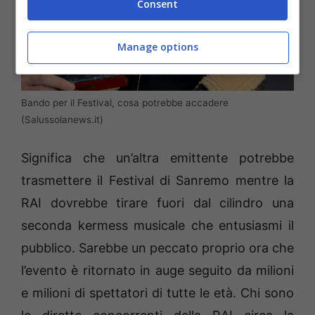
Consent
Manage options
Bando per il Festival, cosa potrebbe accadere
(Salussolanews.it)
Significa che un’altra emittente potrebbe
trasmettere il Festival di Sanremo mentre la
RAI dovrebbe tirare fuori dal cilindro una
seconda kermess musicale che entusiasmi il
pubblico. Sarebbe un peccato proprio ora che
l’evento è ritornato in auge seguito da milioni
e milioni di spettatori di tutte le età. Chi sono