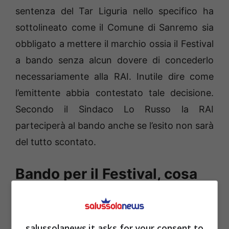
sentenza del Tar Liguria nello specifico ha
sottolineato come il Comune di Sanremo sia
obbligato a mettere il marchio ossia il Festival
a bando senza alcun dovere di concederlo
necessariamente alla RAI. Inutile dire come
l’emittente abbia contestato tale decisione.
Secondo il Sindaco Lo Russo la RAI
parteciperà al bando anche se l’esito non sarà
del tutto scontato.
Bando per il Festival, cosa
potrebbe accadere
Parlando in un collegamento radio il Sindaco
salussolanews.it asks for your consent to