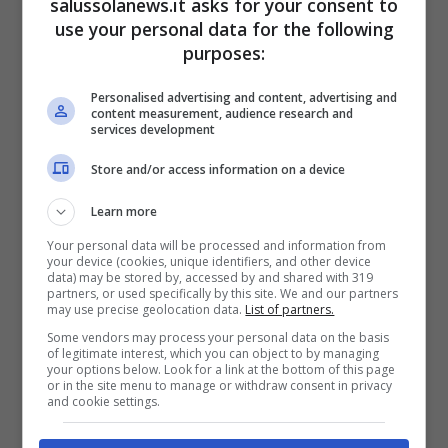
salussolanews.it asks for your consent to
manifestandosi in tutta la sua follia. Andiamo
use your personal data for the following
a vedere quali sono le informazioni che
purposes:
arrivano
fino al 14 marzo
. Come anticipato da
Personalised advertising and content, advertising and
Blasting News
, infatti, ad occuparsi del caso
content measurement, audience research and
services development
saranno l’ispettore
Torre
e
Damiano Renda
,
che riusciranno in pochissimo tempo a
Store and/or access information on a device
trovare Fusco dopo la sua fuga. Nonostante
Learn more
questo, però, sono ben pochi i motivi per
Your personal data will be processed and information from
sorridere e per tirare un sospiro di sollievo,
your device (cookies, unique identifiers, and other device
data) may be stored by, accessed by and shared with 319
come si suole dire.
partners, or used specifically by this site. We and our partners
may use precise geolocation data.
List of partners.
Some vendors may process your personal data on the basis
of legitimate interest, which you can object to by managing
your options below. Look for a link at the bottom of this page
or in the site menu to manage or withdraw consent in privacy
and cookie settings.