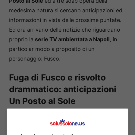
Posto al Sole
ed altre soap opera della
medesima natura si cercano anticipazioni ed
informazioni in vista delle prossime puntate.
Ed ora arrivano delle notizie che riguardano
proprio la
serie TV ambientata a Napoli
, in
particolar modo a proposito di un
personaggio: Fusco.
Fuga di Fusco e risvolto
drammatico: anticipazioni
Un Posto al Sole
Fusco
, come è noto, è stato protagonista del
tentativo di uccidere
Rossella
in ospedale,