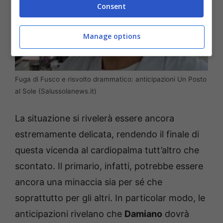
Consent
Manage options
Fuga di Fusco e risvolto drammatico: anticipazioni Un Posto
al Sole (Salussolanews.it)
La situazione si rivelerà essere ancora
estremamente delicata, rendendo il finale di
questa vicenda al cardiopalma tutt’altro che
scontato. Il primario, infatti, potrebbe essere
ancora una minaccia sia per sé che
soprattutto per gli altri. In particolar modo, le
anticipazioni rivelano che
Damiano
dovrà