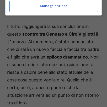
Manage options
UPAS anticipazioni, faccia a faccia tra padre e figlio
(Salussolanews.it)
Il tutto raggiungerà la sua conclusione in
questo
scontro tra Gennaro e Ciro Vigliotti
il
21 marzo. Al momento, è stato annunciato
che ci sarà un nuovo faccia a faccia tra padre
e figlio che avrà un
epilogo drammatico
. Non
ci sono ulteriori informazioni, quindi non si
riesce a capire bene allo stato attuale delle
cose cosa questo voglia dire. Quello che è
certo, però, a questo punto è che la
situazione arriverà ad un punto di non ritorno
tra di loro.