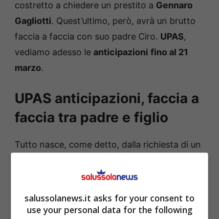
costretto a chiedere un prestito a
Gennaro
Gagliotti
. Quest’ultimo, però, avrà un brutto
faccia a faccia con suo padre Ciro.
UPAS
,
vediamo adesso le
anticipazioni
fino al 21
marzo
.
UPAS anticipazioni, faccia a
faccia tra padre e figlio
Tutto nasce, come detto, dalla richiesta di un
prestito fatta da Roberto Ferri a Gennaro
Gagliotti. Il padre di quest’ultimo, non
d’accordo nell’aiutare il noto imprenditore,
salussolanews.it asks for your consent to
riprende il controllo dell’azienda in mano e
use your personal data for the following