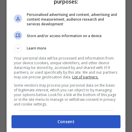
purposes:
nella puntata del
18 marzo
, come raccontato
da
ComingSoon
, ed i due hanno un acceso
Personalised advertising and content, advertising and
content measurement, audience research and
faccia a faccia. Tale scontro poi continuerà
services development
anche il 19 marzo, con
Roberto
e
Marina
che
Store and/or access information on a device
restano di sasso quando scopriranno che il
Learn more
tanto agognato prestito non arriverà.
Your personal data will be processed and information from
your device (cookies, unique identifiers, and other device
data) may be stored by, accessed by and shared with 319
partners, or used specifically by this site. We and our partners
may use precise geolocation data.
List of partners.
Some vendors may process your personal data on the basis
of legitimate interest, which you can object to by managing
your options below. Look for a link at the bottom of this page
or in the site menu to manage or withdraw consent in privacy
and cookie settings.
Consent