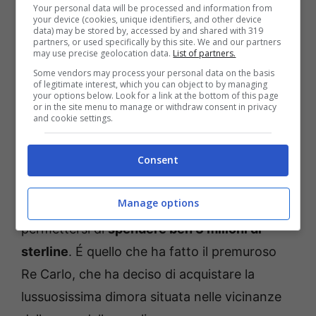
Your personal data will be processed and information from
your device (cookies, unique identifiers, and other device
data) may be stored by, accessed by and shared with 319
partners, or used specifically by this site. We and our partners
may use precise geolocation data.
List of partners.
Some vendors may process your personal data on the basis
Re Carlo compra la casa dei vicini: cifra da capogiro per la
of legitimate interest, which you can object to by managing
your options below. Look for a link at the bottom of this page
privacy di Camilla – salussolanews.it
or in the site menu to manage or withdraw consent in privacy
and cookie settings.
Come accade a molti, anche
la regina
Consent
avrebbe temuto il disturbo dei vicini
, che
avrebbero potuto renderle la vita impossibile.
Manage options
Per evitarlo però, non tutti possono
permettersi di
spendere ben 3 milioni di
sterline
. É quello che ha fatto il premuroso
Re Carlo, che ha deciso di acquistare la
lussuosissima dimora situata nelle vicinanze