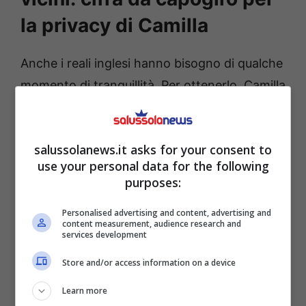
la privacy di Camilla
Anche i reali inglesi hanno bisogno di qualche
momento di tranquillità. Per ottenerlo, Camilla
è solita ritagliarsi il suo tempo nella tenuta
Raymill House, acquistata dopo il divorzio
salussolanews.it asks for your consent to
dall’ex marito Andrew Parker Bowles
nel
use your personal data for the following
1995 per 850.000 sterline
.
purposes:
Personalised advertising and content, advertising and
content measurement, audience research and
services development
Store and/or access information on a device
Learn more