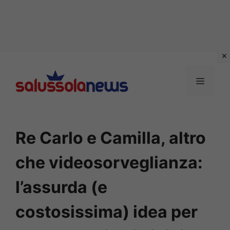
Vai
al
MENU
contenuto
Re Carlo e Camilla, altro
che videosorveglianza:
l’assurda (e
costosissima) idea per