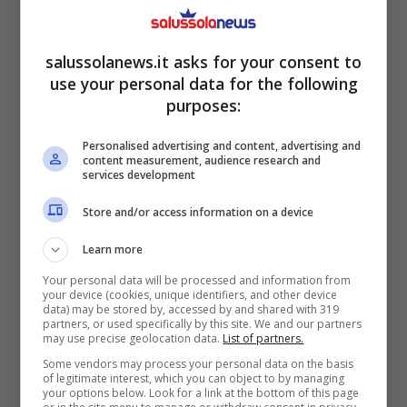
ottenere
più tempo per se stessi
.
Spesso capita di vedere il proprio
salussolanews.it asks for your consent to
tempo libero sacrificato per impegni
use your personal data for the following
che non sono, magari, davvero
purposes:
prioritari. Bisogna cercare di imparare a
Personalised advertising and content, advertising and
rifiutare ciò che non è essenziale, per
content measurement, audience research and
services development
avere un po’ più di tempo per se stessi
Store and/or access information on a device
magari delegando agli altri alcuni
compiti. Devi imparare a pensare al tuo
Learn more
benessere psicofisico
. Gestire il
Your personal data will be processed and information from
your device (cookies, unique identifiers, and other device
tempo significa anche imparare a
data) may be stored by, accessed by and shared with 319
partners, or used specifically by this site. We and our partners
mettere dei limiti.
may use precise geolocation data.
List of partners.
Pianifica con anticipo
: pianificare il
Some vendors may process your personal data on the basis
of legitimate interest, which you can object to by managing
proprio tempo è la prima cosa che
your options below. Look for a link at the bottom of this page