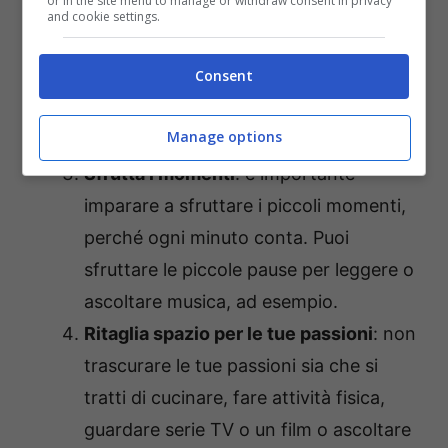
or in the site menu to manage or withdraw consent in privacy
occorre, per cercare di sfruttarlo al
and cookie settings.
meglio. Dedica del tempo
Consent
all’organizzazione, inserendo anche dei
momenti di relax
e ciò che ti piace
Manage options
fare.
Sfrutta i momenti
: è importante
imparare a sfruttare i piccoli momenti,
perché ogni minuto conta. Puoi
sfruttare le piccole pause per leggere o
ascoltare musica, ad esempio.
Ritaglia spazio per le tue passioni
: non
trascurare le tue passioni sia che si
tratti di cucinare, fare attività fisica,
guardare serie TV o un film o ascoltare