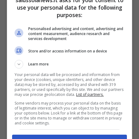
use your personal data for the following
La famiglia Ferragni appare salda e unita, in
purposes:
parte è sicuramente così. Tuttavia, Valentina
Ferragni ha posto, nelle ultime ore,
Personalised advertising and content, advertising and
content measurement, audience research and
l’attenzione su un dettaglio per lei molto
services development
importante:
i suoi genitori sono divorziati
.
Store and/or access information on a device
Per la prima volta l’imprenditrice digitale
Learn more
junior è entrata nel merito dell’argomento,
Your personal data will be processed and information from
ammettendo che la separazione di Marina Di
your device (cookies, unique identifiers, and other device
data) may be stored by, accessed by and shared with 319
Guardo e Marco Ferragni ha toccato
partners, or used specifically by this site. We and our partners
may use precise geolocation data.
List of partners.
profondamente la sua sensibilità e
Some vendors may process your personal data on the basis
soprattutto ha influenzato la sua percezione
of legitimate interest, which you can object to by managing
your options below. Look for a link at the bottom of this page
dell’amore.
or in the site menu to manage or withdraw consent in privacy
and cookie settings.