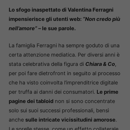
Lo sfogo inaspettato di Valentina Ferragni
impensierisce gli utenti web:
“Non credo più
nell’amore”
– le sue parole.
La famiglia Ferragni ha sempre goduto di una
certa attenzione mediatica. Per diversi anni è
stata celebrativa della figura di
Chiara & Co
,
per poi fare dietrofront in seguito al processo
che ha visto coinvolta l’imprenditrice digitale
per truffa ai danni dei consumatori.
Le prime
pagine dei tabloid
non si sono concentrate
solo sui suoi successi professionali, bensì
anche
sulle intricate vicissitudini amorose
.
Le sorelle stesse, come un effetto collaterale,