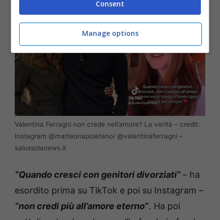
Consent
Manage options
Valentina Ferragni non crede nell’amore? La verità – credit:
Instagram @matteonapoletano/ @valentinaferragni –
salussolanews.it
“Quando cresci con genitori divorziati”
– ha
esordito prima su TikTok e poi su Instagram –
“non credi più all’amore eterno
“
. Ha poi