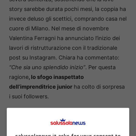
story sarebbe durata pochi mesi, la coppia ha
invece deluso gli scettici, comprando casa nel
cuore di Milano. Nel mese di novembre
Valentina Ferragni ha annunciato l’inizio dei
lavori di ristrutturazione con il tradizionale
post su Instagram. Chiara ha commentato:
“Che sia uno splendido inizio”
. Per questa
ragione
, lo sfogo inaspettato
dell’imprenditrice junior
ha colto di sorpresa
i suoi followers.
Valentina Ferragni non
crede nell’amore? La verità
salussolanews.it asks for your consent to