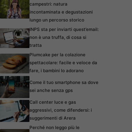
campestri: natura
incontaminata e degustazioni
lungo un percorso storico
INPS sta per inviarti quest’email:
non è una truffa, di cosa si
tratta
Plumcake per la colazione
spettacolare: facile e veloce da
fare, i bambini lo adorano
Come il tuo smartphone sa dove
sei anche senza gps
Call center luce e gas
aggressivi, come difendersi: i
suggerimenti di Arera
Perché non leggo più le