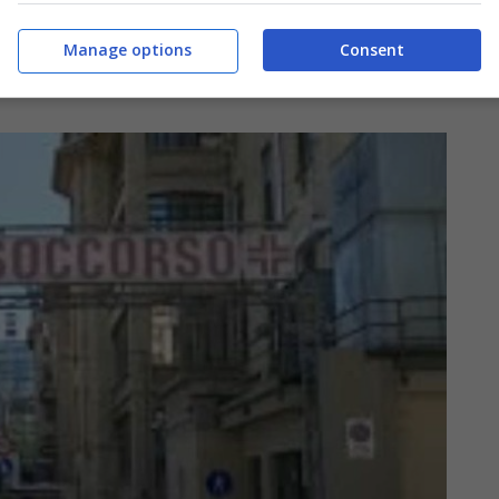
ritiche a Torino. Un aiuto alle Molinette è arrivato
accolto altri due pazienti quando la sala della
Manage options
Consent
accaduto nella notte tra il 19 e il 20 marzo.