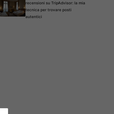
recensioni su TripAdvisor: la mia
tecnica per trovare posti
autentici