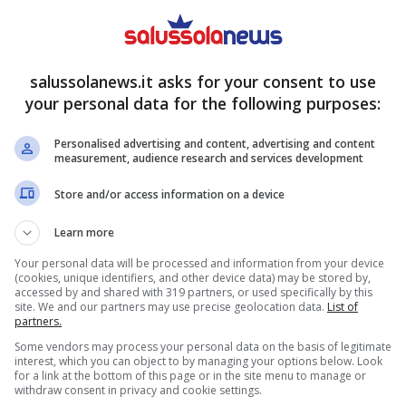
 di morte e prima causa di disabilità grave nelle
nti alle Molinette almeno
due torneranno ad una
mangono gravi e in prognosi riservata all’interno
salussolanews.it asks for your consent to use
your personal data for the following purposes:
rso con supervisore la dottoressa Marinella
rvisore il dottor Paolo Cerrato. Lo ha riferito
Personalised advertising and content, advertising and content
measurement, audience research and services development
 eseguito quattro delle trombectomie nella sala
ntistica. L’Ospedale è una delle prime strutture
Store and/or access information on a device
tervento ossia la rimozione di un trombo in modo
Learn more
nguardia.
Your personal data will be processed and information from your device
(cookies, unique identifiers, and other device data) may be stored by,
accessed by and shared with 319 partners, or used specifically by this
le Molinette in 36 ore
site. We and our partners may use precise geolocation data.
List of
partners.
Some vendors may process your personal data on the basis of legitimate
 filo tra vita normale e disabilità è molto sottile
interest, which you can object to by managing your options below. Look
for a link at the bottom of this page or in the site menu to manage or
nale del Piemonte organizzato in quadranti ha
withdraw consent in privacy and cookie settings.