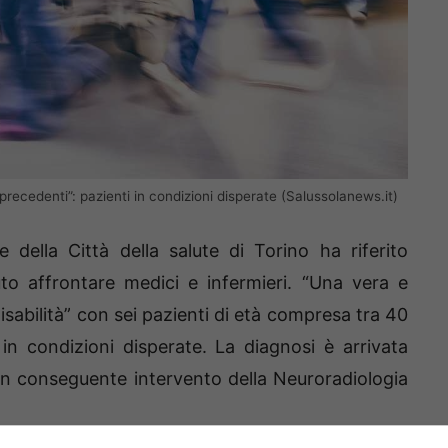
ecedenti”: pazienti in condizioni disperate (Salussolanews.it)
e della Città della salute di Torino ha riferito
o affrontare medici e infermieri. “Una vera e
sabilità” con sei pazienti di età compresa tra 40
in condizioni disperate. La diagnosi è arrivata
on conseguente intervento della Neuroradiologia