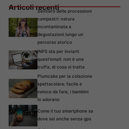
Articoli recenti
Sentiero delle processioni
campestri: natura
incontaminata e
degustazioni lungo un
percorso storico
INPS sta per inviarti
quest’email: non è una
truffa, di cosa si tratta
Plumcake per la colazione
spettacolare: facile e
veloce da fare, i bambini
lo adorano
Come il tuo smartphone sa
dove sei anche senza gps