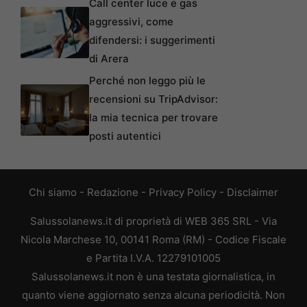
Call center luce e gas
aggressivi, come
difendersi: i suggerimenti
di Arera
Perché non leggo più le
recensioni su TripAdvisor:
la mia tecnica per trovare
posti autentici
Chi siamo
-
Redazione
-
Privacy Policy
-
Disclaimer
Salussolanews.it di proprietà di WEB 365 SRL - Via
Nicola Marchese 10, 00141 Roma (RM) - Codice Fiscale
e Partita I.V.A. 12279101005
Salussolanews.it non è una testata giornalistica, in
quanto viene aggiornato senza alcuna periodicità. Non