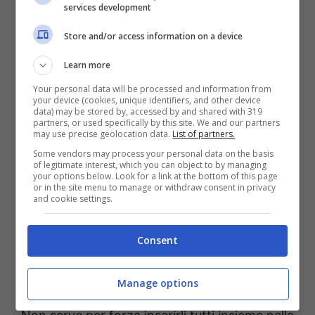
services development
risveglio dopo l’inverno, come la Pasqua è
associata alla resurrezione.
Store and/or access information on a device
Learn more
Your personal data will be processed and information from
your device (cookies, unique identifiers, and other device
data) may be stored by, accessed by and shared with 319
partners, or used specifically by this site. We and our partners
may use precise geolocation data.
List of partners.
Some vendors may process your personal data on the basis
of legitimate interest, which you can object to by managing
your options below. Look for a link at the bottom of this page
or in the site menu to manage or withdraw consent in privacy
and cookie settings.
Consent
Cosa serve per realizzare un centrotavola pasquale –
(salussolanews.it)
Manage options