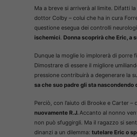
Ma a breve si arriverà al limite. Difatti 
dottor Colby – colui che ha in cura Forres
questione esegua dei controlli neurologi
ischemici
.
Donna scoprirà che Eric, a s
Dunque la moglie lo implorerà di porre f
Dimostrare di essere il migliore umiliando
pressione contribuirà a degenerare la s
sa che suo padre gli sta nascondendo
Perciò, con l’aiuto di Brooke e Carter – q
nuovamente R.J.
Accanto al nonno venti
non può sfuggirgli. Ma il ragazzo si sen
dinanzi a un dilemma:
tutelare Eric o sp