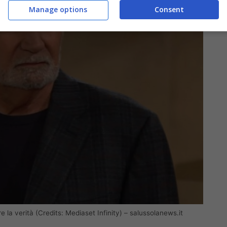
Manage options
Consent
opre la verità (Credits: Mediaset Infinity) – salussolanews.it