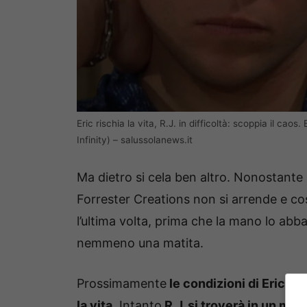
Eric rischia la vita, R.J. in difficoltà: scoppia il cao
Infinity) – salussolanews.it
Ma dietro si cela ben altro. Nonostante l
Forrester Creations non si arrende e cos
l’ultima volta, prima che la mano lo ab
nemmeno una matita.
Prossimamente
le condizioni di Eric p
la vita
. Intanto
R.J. si troverà in un mom