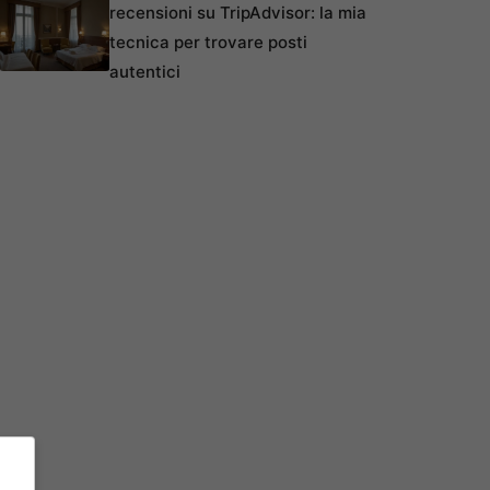
recensioni su TripAdvisor: la mia
tecnica per trovare posti
autentici