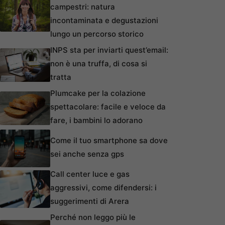
campestri: natura
incontaminata e degustazioni
lungo un percorso storico
INPS sta per inviarti quest’email:
non è una truffa, di cosa si
tratta
Plumcake per la colazione
spettacolare: facile e veloce da
fare, i bambini lo adorano
Come il tuo smartphone sa dove
sei anche senza gps
Call center luce e gas
aggressivi, come difendersi: i
suggerimenti di Arera
Perché non leggo più le