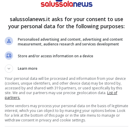
versivo e potrebbe scamparla senza problemi.
le spalle al muro.
salussolanews.it asks for your consent to use
your personal data for the following purposes:
: Eric in fin di vita? Si scopre
Personalised advertising and content, advertising and content
measurement, audience research and services development
Store and/or access information on a device
erminare la sfida con Ridge prima che sia troppo
Learn more
vo per il quale sta lavorando molto nonostante il
Your personal data will be processed and information from your device
(cookies, unique identifiers, and other device data) may be stored by,
a amata Donna ed RJ, l’adorato nipote. Spesso
accessed by and shared with 319 partners, or used specifically by this
site. We and our partners may use precise geolocation data.
List of
svelare il suo segreto?
partners.
Some vendors may process your personal data on the basis of legitimate
interest, which you can object to by managing your options below. Look
for a link at the bottom of this page or in the site menu to manage or
withdraw consent in privacy and cookie settings.