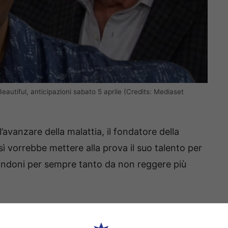
s. Beautiful, anticipazioni sabato 5 aprile (Credits: Mediaset
’avanzare della malattia, il fondatore della
ì vorrebbe mettere alla prova il suo talento per
bandoni per sempre tanto da non reggere più
eggioreranno drasticamente, rischiando persino
ento di grande difficoltà
: in grossi guai, non sa