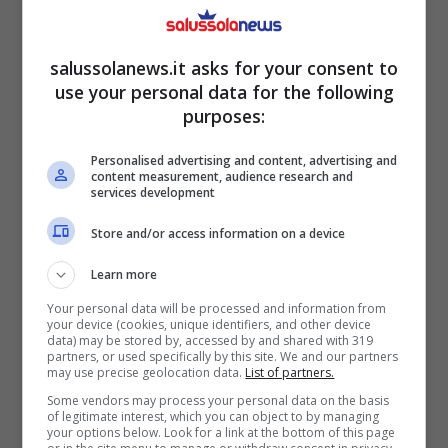
salussolanews.it asks for your consent to
use your personal data for the following
purposes:
4mila euro per diventare madre: la storia di Sara, una
Personalised advertising and content, advertising and
professionista come tante – salussolanews.it
content measurement, audience research and
services development
Lavoro precario, salari bassi e uno stile di vita
Store and/or access information on a device
caotico sono solo alcune delle condizioni
Learn more
attuali. Senza contare la fuga di cervelli che
Your personal data will be processed and information from
porta, inevitabilmente, anche a una fuga di
your device (cookies, unique identifiers, and other device
data) may be stored by, accessed by and shared with 319
nascite all’estero.
E poi c’è chi, come Sara, un
partners, or used specifically by this site. We and our partners
may use precise geolocation data.
List of partners.
lavoro ce l’ha. Solido, serio.
È una chirurga e
Some vendors may process your personal data on the basis
a 31 anni si trova nel pieno della sua carriera.
of legitimate interest, which you can object to by managing
your options below. Look for a link at the bottom of this page