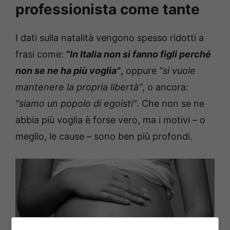
professionista come tante
I dati sulla natalità vengono spesso ridotti a
frasi come:
“In Italia non si fanno figli perché
non se ne ha più voglia”
,
oppure
“si vuole
mantenere la propria libertà”
, o ancora:
“siamo un popolo di egoisti”
. Che non se ne
abbia più voglia è forse vero, ma i motivi – o
meglio, le cause – sono ben più profondi.