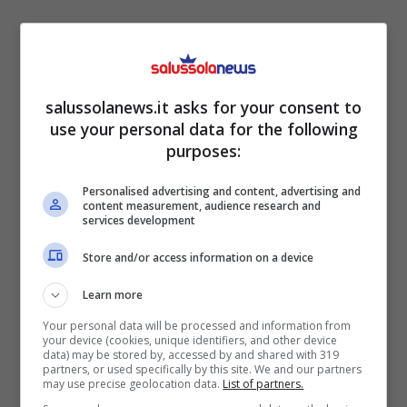
salussolanews.it asks for your consent to
use your personal data for the following
purposes:
Personalised advertising and content, advertising and
content measurement, audience research and
services development
Store and/or access information on a device
Amici, ieri e oggi: com’è cambiata l’ex allieva di canto
Learn more
(Credits: Instagram @amorosoof/@prima_volta_di) –
salussolanews.it
Your personal data will be processed and information from
your device (cookies, unique identifiers, and other device
data) may be stored by, accessed by and shared with 319
partners, or used specifically by this site. We and our partners
Trattasi di Alessandra Amoroso
,
vincitrice di
may use precise geolocation data.
List of partners.
Amici
2009
. Prima di quel traguardo – fu una