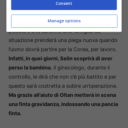
Consent
Tolga, a quel punto, amareggiato per
Manage options
l’accaduto, le dirà che cresceranno insieme la
piccola e che saranno una famiglia. La
situazione prenderà una piega nuova quando
l’uomo dovrà partire per la Corea, per lavoro.
Infatti, in quei giorni, Selin scoprirà di aver
perso la bambina.
Il ginecologo, durante il
controllo, le dirà che non c’è più battito e per
questo sarà costretta a subire un’operazione.
Ma grazie all’aiuto di Oltan metterà in scena
una finta gravidanza, indossando una pancia
finta.