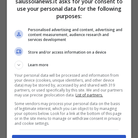
salussolanews.it asks for your consent to
use your personal data for the following
donna, dopo la sua confessione, presa dalla
purposes:
disperazione, cercherà di togliersi la vita
,
assumendo un mix di farmaci.
Personalised advertising and content, advertising and
content measurement, audience research and
services development
Store and/or access information on a device
Learn more
Your personal data will be processed and information from
your device (cookies, unique identifiers, and other device
data) may be stored by, accessed by and shared with 319
partners, or used specifically by this site. We and our partners
may use precise geolocation data.
List of partners.
Some vendors may process your personal data on the basis
of legitimate interest, which you can object to by managing
your options below. Look for a link at the bottom of this page
or in the site menu to manage or withdraw consent in privacy
Tradimento, spoiler dalla Turchia: Tolga scopre la menzogna
and cookie settings.
di Selin e va su tutte le furie (Foto Mediaset Infinity)
salussolanews.it