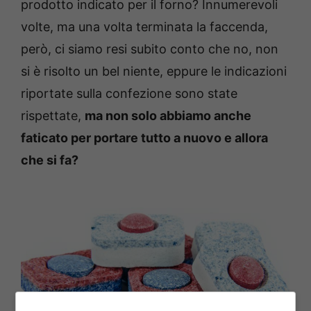
prodotto indicato per il forno? Innumerevoli
volte, ma una volta terminata la faccenda,
però, ci siamo resi subito conto che no, non
si è risolto un bel niente, eppure le indicazioni
riportate sulla confezione sono state
rispettate,
ma non solo abbiamo anche
faticato per portare tutto a nuovo e allora
che si fa?