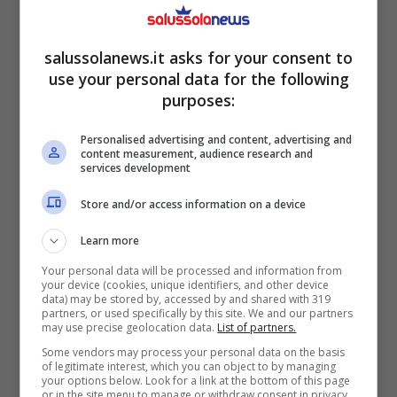
salussolanews.it asks for your consent to
use your personal data for the following
Preparati a salutare le macchie presenti nel forno, questo il
purposes:
metodo definitivo (Salussolanews.it)
Personalised advertising and content, advertising and
Si attende la “manna dal cielo” che in questo
content measurement, audience research and
services development
caso potrebbe essere il prossimo prodotto o
Store and/or access information on a device
attenzione si potrebbe fare una prova,
magari utilizzando qualcosa che si conserva
Learn more
già in casa, ma di cosa si tratta in questo
Your personal data will be processed and information from
your device (cookies, unique identifiers, and other device
caso?
Stiamo parlando delle pastiglie
data) may be stored by, accessed by and shared with 319
partners, or used specifically by this site. We and our partners
impiegate per la lavastoviglie.
may use precise geolocation data.
List of partners.
Some vendors may process your personal data on the basis
of legitimate interest, which you can object to by managing
Non tutti lo sanno, ma il prodotto in casa
your options below. Look for a link at the bottom of this page
or in the site menu to manage or withdraw consent in privacy