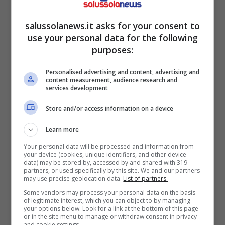
salussolanews.it asks for your consent to
use your personal data for the following
purposes:
Personalised advertising and content, advertising and
content measurement, audience research and
services development
Nuovo bonus da 2000 euro: ecco a chi
Store and/or access information on a device
spetta/salussolanews.it
Learn more
In Italia oltre la metà dei pensionati deve
Your personal data will be processed and information from
vivere con il trattamento minimo dell’Inps
your device (cookies, unique identifiers, and other device
data) may be stored by, accessed by and shared with 319
che, ad oggi, nonostante tutte le rivalutazioni
partners, or used specifically by this site. We and our partners
may use precise geolocation data.
List of partners.
corrisponde a poco più di 600 euro al mese.
Some vendors may process your personal data on the basis
Lo stipendio medio di un lavoratore
of legitimate interest, which you can object to by managing
your options below. Look for a link at the bottom of this page
dipendente si aggira intorno ai 1500 euro
or in the site menu to manage or withdraw consent in privacy
and cookie settings.