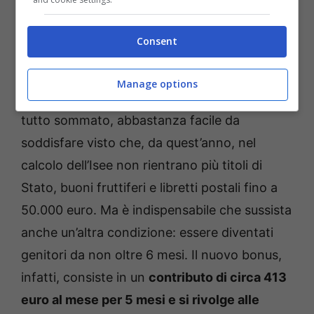
mensili.
Va da sé che un bonus di 2000 euro
faccia gola proprio a tante famiglie
.
Consent
Per ottenerlo è necessario avere un Isee
Manage options
non superiore a 20.382,90 euro:
requisito,
tutto sommato, abbastanza facile da
soddisfare visto che, da quest’anno, nel
calcolo dell’Isee non rientrano più titoli di
Stato, buoni fruttiferi e libretti postali fino a
50.000 euro. Ma è indispensabile che sussista
anche un’altra condizione: essere diventati
genitori da non oltre 6 mesi. Il nuovo bonus,
infatti, consiste in un
contributo di circa 413
euro al mese per 5 mesi e si rivolge alle