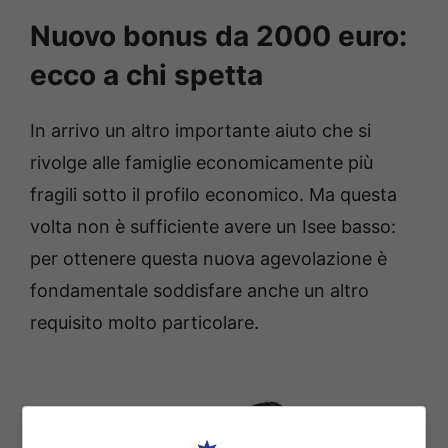
Nuovo bonus da 2000 euro:
ecco a chi spetta
In arrivo un altro importante aiuto che si
rivolge alle famiglie economicamente più
fragili sotto il profilo economico. Ma questa
volta non è sufficiente avere un Isee basso:
per ottenere questa nuova agevolazione è
fondamentale soddisfare anche un altro
requisito molto particolare.