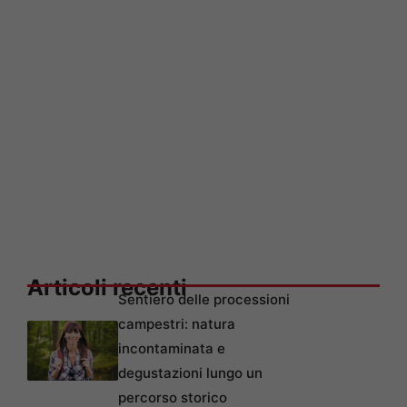
Articoli recenti
Sentiero delle processioni
campestri: natura
incontaminata e
degustazioni lungo un
percorso storico