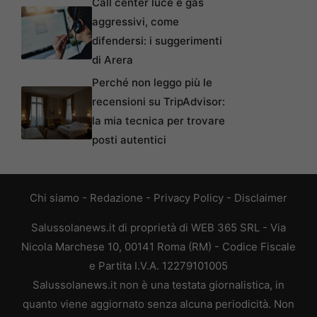
Call center luce e gas
aggressivi, come
difendersi: i suggerimenti
di Arera
Perché non leggo più le
recensioni su TripAdvisor:
la mia tecnica per trovare
posti autentici
Chi siamo
-
Redazione
-
Privacy Policy
-
Disclaimer
Salussolanews.it di proprietà di WEB 365 SRL - Via
Nicola Marchese 10, 00141 Roma (RM) - Codice Fiscale
e Partita I.V.A. 12279101005
Salussolanews.it non è una testata giornalistica, in
quanto viene aggiornato senza alcuna periodicità. Non