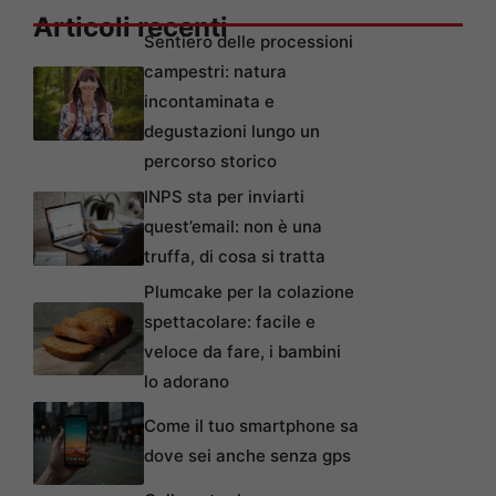
Articoli recenti
Sentiero delle processioni
campestri: natura
incontaminata e
degustazioni lungo un
percorso storico
INPS sta per inviarti
quest’email: non è una
truffa, di cosa si tratta
Plumcake per la colazione
spettacolare: facile e
veloce da fare, i bambini
lo adorano
Come il tuo smartphone sa
dove sei anche senza gps