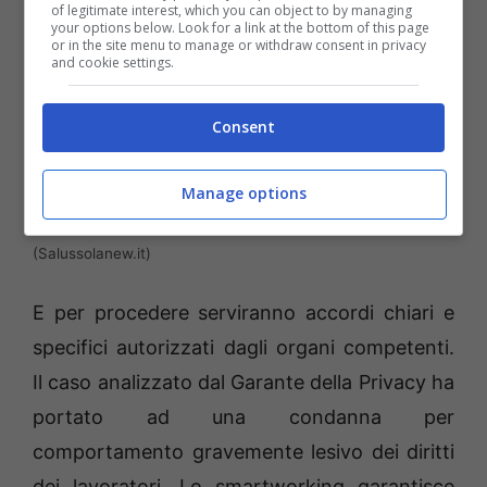
of legitimate interest, which you can object to by managing
your options below. Look for a link at the bottom of this page
or in the site menu to manage or withdraw consent in privacy
and cookie settings.
Consent
Manage options
Niente geolocalizzazione o scatta la multa da 50 mila euro
(Salussolanew.it)
E per procedere serviranno accordi chiari e
specifici autorizzati dagli organi competenti.
Il caso analizzato dal Garante della Privacy ha
portato ad una condanna per
comportamento gravemente lesivo dei diritti
dei lavoratori. Lo smartworking garantisce