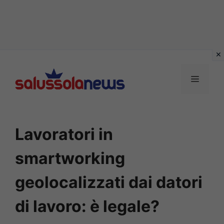
Vai
al
MENU
contenuto
Lavoratori in
smartworking
geolocalizzati dai datori
di lavoro: è legale?