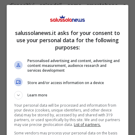
dispositivi aziendali come smartphone e
computer non è un diritto del datore di
lavoro. Tale controllo, infatti, viola le regole
salussolanews.it asks for your consent to
dello Statuto dei lavoratori e del Regolamento
use your personal data for the following
europeo sulla protezione dei dati personali.
purposes:
L’uso degli strumenti di controllo a distanza è
Personalised advertising and content, advertising and
previso solamente per tutelare il patrimonio
content measurement, audience research and
services development
aziendale oppure
per motivi di sicurezza
, di
certo non per verificare se il dipendente sta
Store and/or access information on a device
svolgendo l’attività lavorativa nel luogo
Learn more
concordato.
Your personal data will be processed and information from
your device (cookies, unique identifiers, and other device
data) may be stored by, accessed by and shared with 319
partners, or used specifically by this site. We and our partners
may use precise geolocation data.
List of partners.
Some vendors may process your personal data on the basis