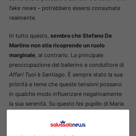
fake news
– potrebbero essersi consumate
realmente.
In tutto questo,
sembra che Stefano De
Martino non stia ricoprendo un ruolo
marginale
, al contrario. La principale
preoccupazione del ballerino e conduttore di
Affari Tuoi
è Santiago. È sempre stato la sua
priorità e teme che queste tensioni possano
in qualche modo influenzare negativamente
la sua serenità. Su questo l’ex pupillo di Maria
De Filippi è stato durissimo e legittimante
severo.