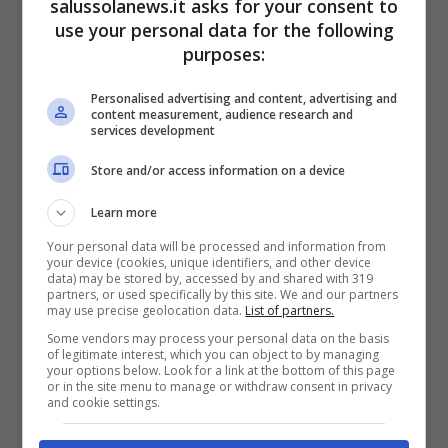
salussolanews.it asks for your consent to
Tra le due litiganti, entra in
use your personal data for the following
purposes:
gioco Stefano De Martino
Personalised advertising and content, advertising and
Persone vicine a Stefano De Martino hanno
content measurement, audience research and
services development
spiegato come il conduttore di
Stasera tutto
Store and/or access information on a device
è possibile
non abbia preso bene la lite
che
da diverse settimane vede coinvolte le sorelle
Learn more
Rodriguez.
La sua paura
è, come abbiamo
Your personal data will be processed and information from
your device (cookies, unique identifiers, and other device
anticipato, che le tensioni famigliari
possano
data) may be stored by, accessed by and shared with 319
partners, or used specifically by this site. We and our partners
compromettere la serenità del piccolo
may use precise geolocation data.
List of partners.
Santiago
, già messa a dura prova dai continui
Some vendors may process your personal data on the basis
of legitimate interest, which you can object to by managing
tira e molla dei suoi genitori. E se
your options below. Look for a link at the bottom of this page
or in the site menu to manage or withdraw consent in privacy
generalmente il ballerino non manifesta un
and cookie settings.
atteggiamento perentorio, questa volta pare