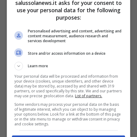
salussolanews.it asks for your consent to
trascorrere le ore più calde della giornata. Da
use your personal data for the following
Leroy Merlin è possibile reperire alcuni modelli
purposes:
molto funzionali anche durante i mesi
Personalised advertising and content, advertising and
invernali.
content measurement, audience research and
services development
Store and/or access information on a device
Learn more
Your personal data will be processed and information from
your device (cookies, unique identifiers, and other device
data) may be stored by, accessed by and shared with 319
partners, or used specifically by this site. We and our partners
may use precise geolocation data.
List of partners.
Some vendors may process your personal data on the basis
of legitimate interest, which you can object to by managing
your options below. Look for a link at the bottom of this page
or in the site menu to manage or withdraw consent in privacy
and cookie settings.
Estate in giardino: trasformalo nel tuo secondo salotto (Sito