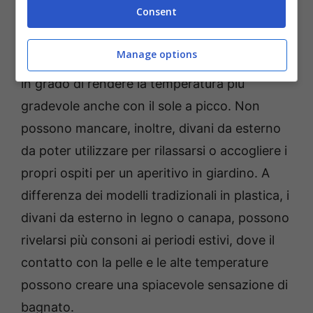
web ufficiale Leroymerlin.it) – Salussolanews.it
Consent
In quest’aria del giardino, sarà possibile
Manage options
installare
ventilatori o nebulizzatori di acqua
in grado di rendere la temperatura più
gradevole anche con il sole a picco. Non
possono mancare, inoltre, divani da esterno
da poter utilizzare per rilassarsi o accogliere i
propri ospiti per un aperitivo in giardino. A
differenza dei modelli tradizionali in plastica, i
divani da esterno in legno o canapa, possono
rivelarsi più consoni ai periodi estivi, dove il
contatto con la pelle e le alte temperature
possono creare una spiacevole sensazione di
bagnato.