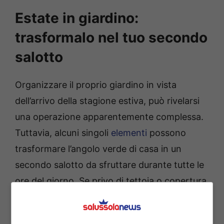
Estate in giardino:
trasformalo nel tuo secondo
salotto
Organizzare il proprio giardino in vista
dell’arrivo della stagione estiva, può rivelarsi
una operazione apparentemente complessa.
Tuttavia, alcuni singoli
elementi
possono
trasformare l’angolo verde di casa in un
secondo salotto da sfruttare durante tutte le
ore del giorno. Se privo di tettoia o copertura,
un giardino estivo dovrà essere munito di un
gazebo o un ombrellone
sotto cui poter