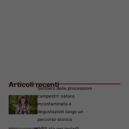
Articoli recenti
Sentiero delle processioni
campestri: natura
incontaminata e
degustazioni lungo un
percorso storico
INPS sta per inviarti