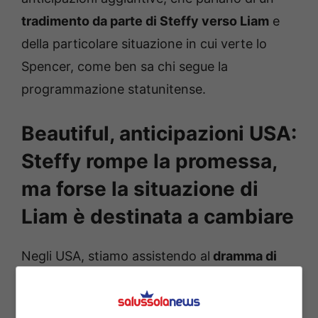
tradimento da parte di Steffy verso Liam
e
della particolare situazione in cui verte lo
Spencer, come ben sa chi segue la
programmazione statunitense.
Beautiful, anticipazioni USA:
Steffy rompe la promessa,
ma forse la situazione di
Liam è destinata a cambiare
Negli USA, stiamo assistendo al
dramma di
Liam, malato terminale
a detta dei medici: lo
Spencer ha scoperto di avere una malattia