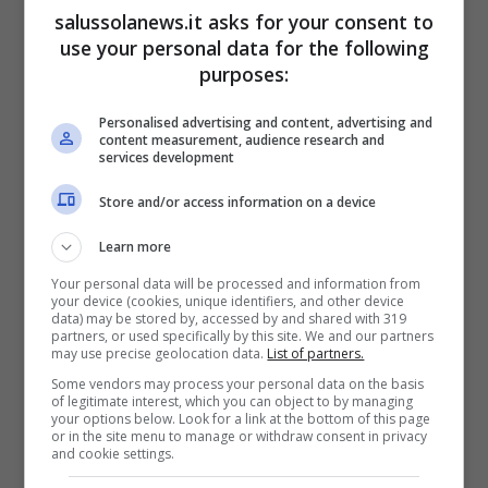
genetica per la quale sembra non esserci
salussolanews.it asks for your consent to
nessuna cura. I pochi a saperlo sono Bridget,
use your personal data for the following
purposes:
Finn e Steffy, che hanno però promesso di
non rivelare nulla agli altri.
Personalised advertising and content, advertising and
content measurement, audience research and
services development
Store and/or access information on a device
Learn more
Your personal data will be processed and information from
your device (cookies, unique identifiers, and other device
data) may be stored by, accessed by and shared with 319
partners, or used specifically by this site. We and our partners
may use precise geolocation data.
List of partners.
Some vendors may process your personal data on the basis
of legitimate interest, which you can object to by managing
your options below. Look for a link at the bottom of this page
or in the site menu to manage or withdraw consent in privacy
and cookie settings.
Beautiful, anticipazioni USA: Steffy rompe la promessa, ma