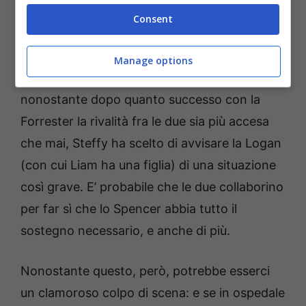
forse la situazione di Liam è destinata a cambiare (credits:
Consent
screenshot Mediaset Infinity) – salussolanews.it
Stando alle anticipazioni,
Steffy tradirà
Manage options
questa promessa e dirà ad Hope la verità
:
nonostante dopo quanto successo con la
Forrester la rivalità fra le due sia più accesa
che mai, Steffy ha scelto di avvisare la Logan
(con cui Liam ha una figlia) di una situazione
così grave. E’ probabile che le due collaborino
per far sì che lo Spencer abbia tutto il
sostegno necessario, e anche di più.
Nonostante questo, però, potrebbe esserci
un clamoroso colpo di scena: e se in ospedale