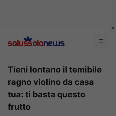
Vai
al
MENU
contenuto
Tieni lontano il temibile
ragno violino da casa
tua: ti basta questo
frutto