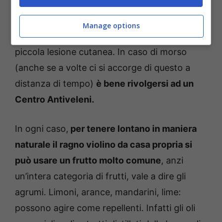
morte. Però nella maggior parte dei casi il
morso comporta solo un arrossamento
Manage options
dell’area interessata ed eventualmente una
piccola lesione cutanea. In caso di morso
(anche se a volte ci si accorge di questo a
distanza di tempo)
è bene rivolgersi ad un
Centro Antiveleni.
In ogni caso,
per tenere lontano in maniera
naturale il ragno violino da casa propria si
può usare un frutto molto comune
, anzi
un’intera categoria di frutti, vale a dire gli
agrumi. Limoni, arance, mandarini, lime:
possono agire come repellenti. Infatti gli oli