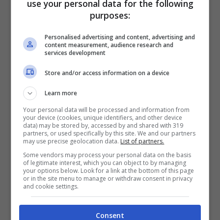
use your personal data for the following
consentono di nascondersi anche nelle più
purposes:
piccole fessure. In effetti si nasconde nelle
crepe dei vecchi muri, dietro ai battiscopa,
Personalised advertising and content, advertising and
content measurement, audience research and
agli infissi, ai mobili, ai quadri, dietro gli
services development
scatoloni e gli scarti di materiali tessili. Tra le
Store and/or access information on a device
specie di ragno presenti in Italia questa è una
Learn more
delle due con veleno e che quindi può
Your personal data will be processed and information from
risultare piuttosto problematica
e spaventosa
your device (cookies, unique identifiers, and other device
data) may be stored by, accessed by and shared with 319
se si incontra in casa.
partners, or used specifically by this site. We and our partners
may use precise geolocation data.
List of partners.
Some vendors may process your personal data on the basis
Il suo veleno ha un’azione citotossica, quindi
of legitimate interest, which you can object to by managing
your options below. Look for a link at the bottom of this page
disgrega i tessuti intorno alla zona colpita:
or in the site menu to manage or withdraw consent in privacy
and cookie settings.
nelle persone particolarmente sensibili alla
tossina, può provocare gravi danni, persino la
Consent