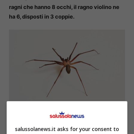
ragni che hanno 8 occhi, il ragno violino ne
ha 6, disposti in 3 coppie.
Il frutto per tenere lontano il ragno violino – Salussolanews.it
Ha zampe allungate e sottili che gli
salussolanews.it asks for your consent to