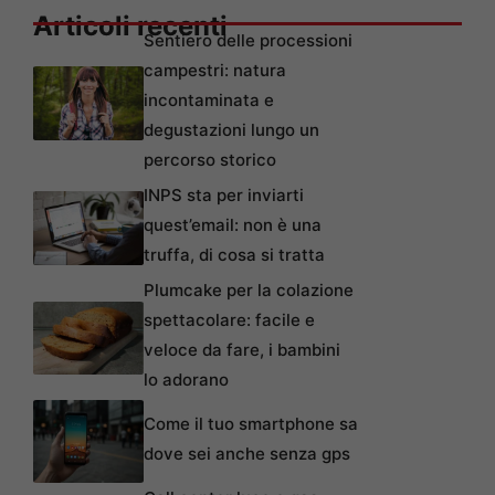
Articoli recenti
Sentiero delle processioni
campestri: natura
incontaminata e
degustazioni lungo un
percorso storico
INPS sta per inviarti
quest’email: non è una
truffa, di cosa si tratta
Plumcake per la colazione
spettacolare: facile e
veloce da fare, i bambini
lo adorano
Come il tuo smartphone sa
dove sei anche senza gps