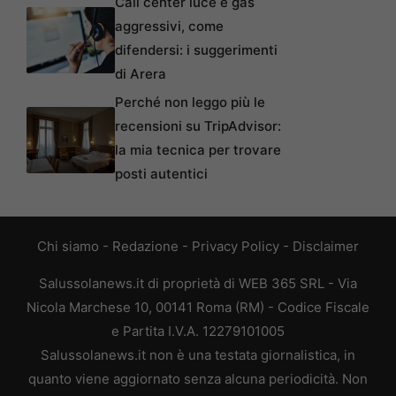
Call center luce e gas
aggressivi, come
difendersi: i suggerimenti
di Arera
Perché non leggo più le
recensioni su TripAdvisor:
la mia tecnica per trovare
posti autentici
Chi siamo
-
Redazione
-
Privacy Policy
-
Disclaimer
Salussolanews.it di proprietà di WEB 365 SRL - Via
Nicola Marchese 10, 00141 Roma (RM) - Codice Fiscale
e Partita I.V.A. 12279101005
Salussolanews.it non è una testata giornalistica, in
quanto viene aggiornato senza alcuna periodicità. Non