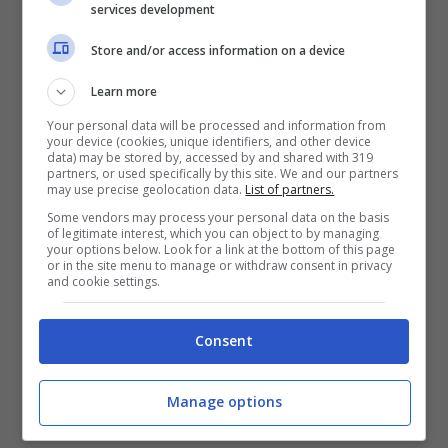
services development
Tornando al primo esempio, sono tantissimi
Store and/or access information on a device
quelli che affermano
“ce la faccio da solo”,
pensando che
l’eccessiva indipendenza sia
Learn more
un tesoro dal valore inestimabile
.
Ma il non
Your personal data will be processed and information from
your device (cookies, unique identifiers, and other device
chiedere mai aiuto e stare da soli, è un
data) may be stored by, accessed by and shared with 319
partners, or used specifically by this site. We and our partners
trauma.
may use precise geolocation data.
List of partners.
Some vendors may process your personal data on the basis
of legitimate interest, which you can object to by managing
È tipico di chi ha
smesso di sperare che
your options below. Look for a link at the bottom of this page
or in the site menu to manage or withdraw consent in privacy
“qualcuno resti”,
poiché nella maggior parte
and cookie settings.
dei casi in cui ha richiesto l’attenzione, ne è
stato deluso. Magari una promessa di troppo,
Consent
non soddisfatta, può portare una grossa
Manage options
sfiducia nei rapporti umani.