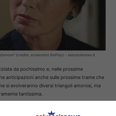
ga d’amore? (credits: screenshot RaiPlay) – salussolanews.it
niziate da pochissimo e, nelle prossime
ne anticipazioni anche sulle prossime trame che
me si evolveranno diversi triangoli amorosi, ma
eramente tantissima.
etta, Vanessa Gravina ha parlato di odore di fiori