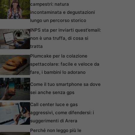
campestri: natura
incontaminata e degustazioni
lungo un percorso storico
INPS sta per inviarti quest’email:
non è una truffa, di cosa si
tratta
Plumcake per la colazione
spettacolare: facile e veloce da
fare, i bambini lo adorano
Come il tuo smartphone sa dove
sei anche senza gps
Call center luce e gas
aggressivi, come difendersi: i
suggerimenti di Arera
Perché non leggo più le