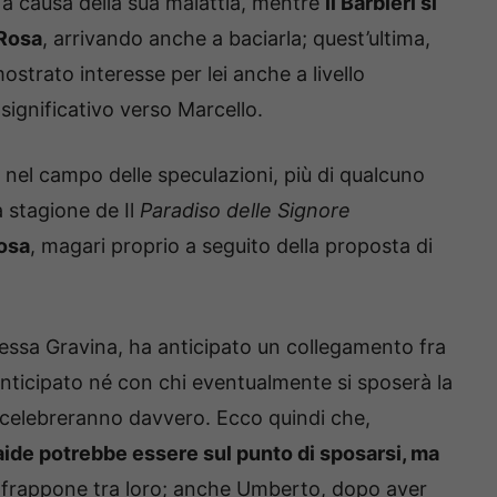
 a causa della sua malattia, mentre
il Barbieri si
 Rosa
, arrivando anche a baciarla; quest’ultima,
ostrato interesse per lei anche a livello
significativo verso Marcello.
 nel campo delle speculazioni, più di qualcuno
 stagione de Il
Paradiso delle Signore
Rosa
, magari proprio a seguito della proposta di
nessa Gravina, ha anticipato un collegamento fra
anticipato né con chi eventualmente si sposerà la
 celebreranno davvero. Ecco quindi che,
aide potrebbe essere sul punto di sposarsi, ma
 frappone tra loro; anche Umberto, dopo aver