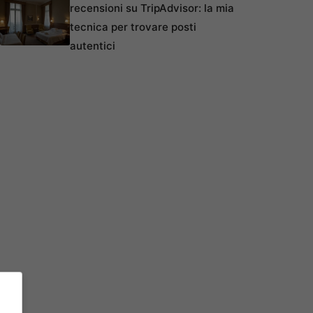
recensioni su TripAdvisor: la mia
tecnica per trovare posti
autentici