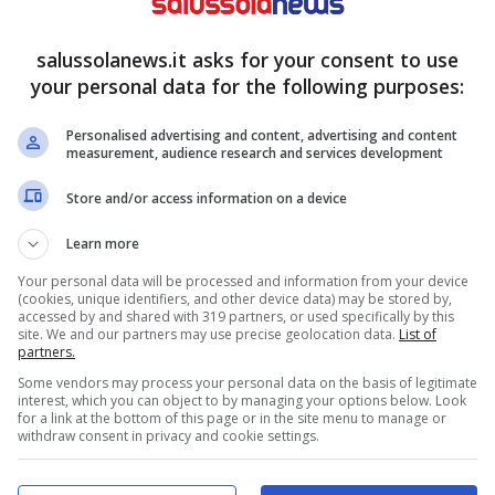
ni e suggestioni riportano della possibilità di
e puntate.
Cosa succederà?
salussolanews.it asks for your consent to use
your personal data for the following purposes:
 10: fuga d’amore per
Personalised advertising and content, advertising and content
measurement, audience research and services development
Store and/or access information on a device
è diventato sempre più centrale nelle trame de Il
Learn more
na stagione ha lasciato il pubblico con diversi
Your personal data will be processed and information from your device
, alla fine, Marcello continuerà a stare con
(cookies, unique identifiers, and other device data) may be stored by,
accessed by and shared with 319 partners, or used specifically by this
site. We and our partners may use precise geolocation data.
List of
partners.
Some vendors may process your personal data on the basis of legitimate
interest, which you can object to by managing your options below. Look
for a link at the bottom of this page or in the site menu to manage or
withdraw consent in privacy and cookie settings.