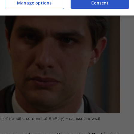
Manage options
Consent
ello? (credits: screenshot RaiPlay) – salussolanews.it