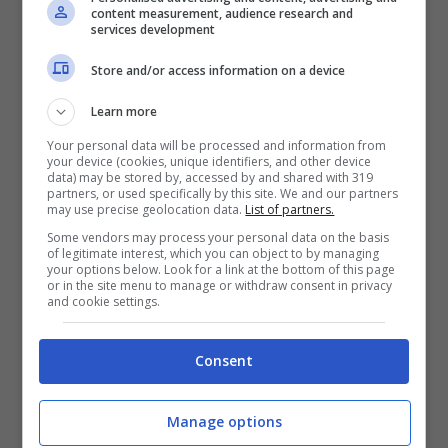
Si tratta infatti di:
acido citrico, bicarbonato
content measurement, audience research and
services development
di sodio, succo di limone e detersivo per
Store and/or access information on a device
piatti.
Questi sono ingredienti spesso usati
per svolgere le faccende domestiche in
Learn more
maniera naturale e sostenibile, o da soli o
Your personal data will be processed and information from
your device (cookies, unique identifiers, and other device
combinati fra loro come in questo caso. Le
data) may be stored by, accessed by and shared with 319
partners, or used specifically by this site. We and our partners
proporzioni da usare per togliere le macchie
may use precise geolocation data.
List of partners.
gialle nel water sono: mezza tazza di acido
Some vendors may process your personal data on the basis
of legitimate interest, which you can object to by managing
citrico, mezza tazza di bicarbonato di sodio,
your options below. Look for a link at the bottom of this page
or in the site menu to manage or withdraw consent in privacy
succo di un limone e qualche goccia di
and cookie settings.
detersivo per piatti.
Consent
Sarà sufficiente mescolare tutti gli ingredienti
Manage options
in un contenitore e applicare la miscela