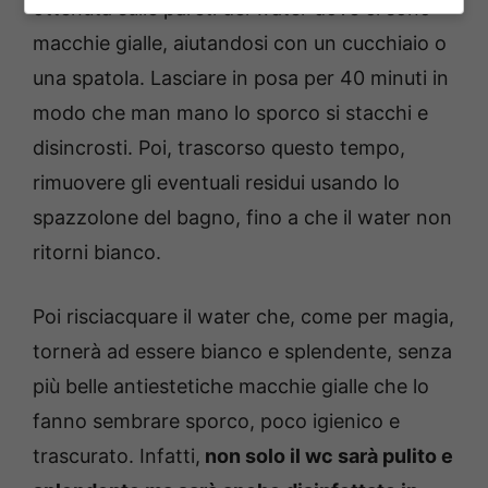
ottenuta sulle pareti del water dove ci sono
macchie gialle, aiutandosi con un cucchiaio o
una spatola.
Lasciare in posa per 40 minuti in
modo che man mano lo sporco si stacchi e
disincrosti. Poi, trascorso questo tempo,
rimuovere gli eventuali residui usando lo
spazzolone del bagno, fino a che il water non
ritorni bianco.
Poi risciacquare il water che, come per magia,
tornerà ad essere bianco e splendente, senza
più belle antiestetiche macchie gialle che lo
fanno sembrare sporco, poco igienico e
trascurato. Infatti,
non solo il wc sarà pulito e