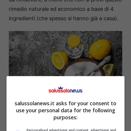
rimedio naturale ed economico a base di 4
ingredienti (che spesso si hanno già a casa).
salussolanews.it asks for your consent to
use your personal data for the following
4 ingredienti economici per eliminare le macchie gialle nel
purposes:
water – salussolanews.it
Personalised advertising and content, advertising and