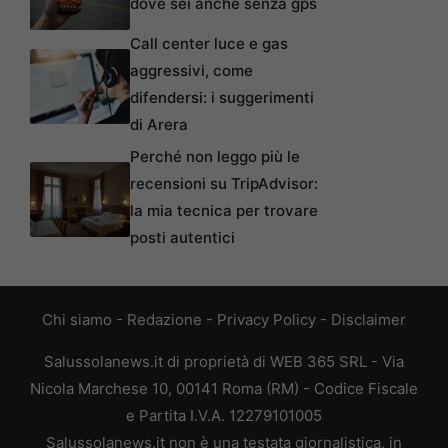
dove sei anche senza gps
Call center luce e gas
aggressivi, come
difendersi: i suggerimenti
di Arera
Perché non leggo più le
recensioni su TripAdvisor:
la mia tecnica per trovare
posti autentici
Chi siamo
-
Redazione
-
Privacy Policy
-
Disclaimer
Salussolanews.it di proprietà di WEB 365 SRL - Via
Nicola Marchese 10, 00141 Roma (RM) - Codice Fiscale
e Partita I.V.A. 12279101005
Salussolanews.it non è una testata giornalistica, in