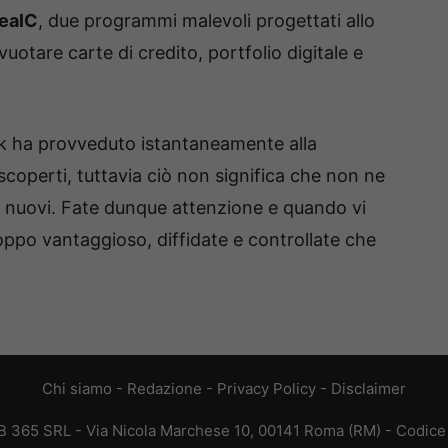
tealC
, due programmi malevoli progettati allo
uotare carte di credito, portfolio digitale e
k ha provveduto istantaneamente alla
 scoperti, tuttavia ciò non significa che non ne
di nuovi. Fate dunque attenzione e quando vi
ppo vantaggioso, diffidate e controllate che
Chi siamo
-
Redazione
-
Privacy Policy
-
Disclaimer
EB 365 SRL - Via Nicola Marchese 10, 00141 Roma (RM) - Codice F