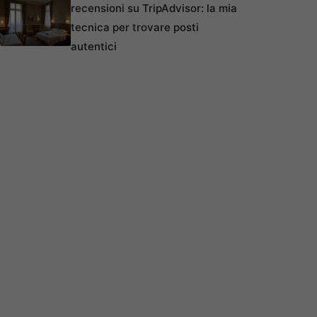
recensioni su TripAdvisor: la mia
tecnica per trovare posti
autentici