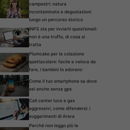
campestri: natura
incontaminata e degustazioni
lungo un percorso storico
INPS sta per inviarti quest’email:
non è una truffa, di cosa si
tratta
Plumcake per la colazione
spettacolare: facile e veloce da
fare, i bambini lo adorano
Come il tuo smartphone sa dove
sei anche senza gps
Call center luce e gas
aggressivi, come difendersi: i
suggerimenti di Arera
Perché non leggo più le