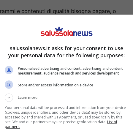
grammi e contenuti di qualità bisogna pagare, o
nterruzioni pubblicitarie continue
, persino più
sione. Lo stato delle cose ha portato ad una
 interessata che preferisce pagare e eliminare la
salussolanews.it asks for your consent to use
accetta ciò che è gratuito senza porsi problemi.
your personal data for the following purposes:
 che sarebbe anche interessata ai contenuti a
Personalised advertising and content, advertising and content
measurement, audience research and services development
pagare decine di sottoscrizioni
in
Store and/or access information on a device
fetta di utenza si aggirano come avvoltoi i
iù articolate e difficili da riconoscere.
Learn more
Your personal data will be processed and information from your device
he girano su TikTok
(cookies, unique identifiers, and other device data) may be stored by,
accessed by and shared with 319 partners, or used specifically by this
site. We and our partners may use precise geolocation data.
List of
partners.
cro hanno segnalato la presenza di truffe su