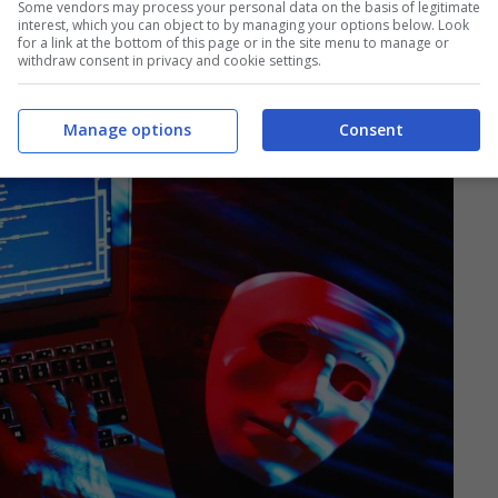
Some vendors may process your personal data on the basis of legitimate
ttime. Si tratta di video condivisi da account
interest, which you can object to by managing your options below. Look
for a link at the bottom of this page or in the site menu to manage or
spiegati metodi per ottenere gratuitamente
withdraw consent in privacy and cookie settings.
ws e Microsoft Office.
Manage options
Consent