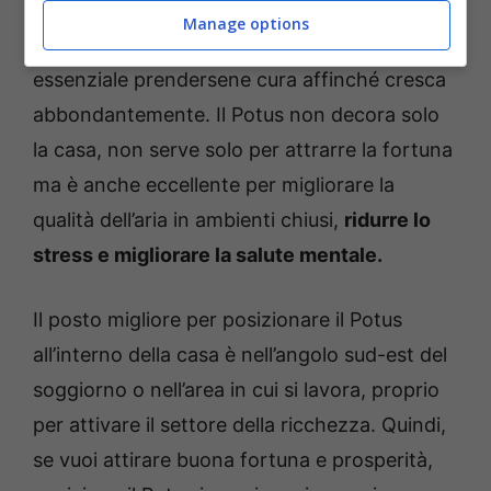
trasformare l’energia negativa che si
Manage options
accumula nell’ambiente, per questo è
essenziale prendersene cura affinché cresca
abbondantemente. Il Potus non decora solo
la casa, non serve solo per attrarre la fortuna
ma è anche eccellente per migliorare la
qualità dell’aria in ambienti chiusi,
ridurre lo
stress e migliorare la salute mentale.
Il posto migliore per posizionare il Potus
all’interno della casa è nell’angolo sud-est del
soggiorno o nell’area in cui si lavora, proprio
per attivare il settore della ricchezza. Quindi,
se vuoi attirare buona fortuna e prosperità,