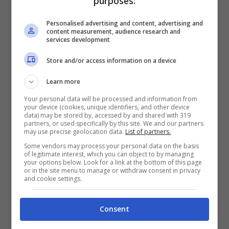
purposes:
Però ce n’è una perfetta per decorare gli
interni ma che è ancora più in grado di fornire
Personalised advertising and content, advertising and
content measurement, audience research and
crescita, equilibrio e protezione a chi abita la
services development
casa. Si tratta del Potus, il cui nome
Store and/or access information on a device
scientifico è
Epipremnum aureum
, ma è
Learn more
anche popolarmente conosciuta come edera
Your personal data will be processed and information from
del diavolo o vite del diavolo.
Il Potus è
your device (cookies, unique identifiers, and other device
data) may be stored by, accessed by and shared with 319
associato all’elemento legno, che
partners, or used specifically by this site. We and our partners
may use precise geolocation data.
List of partners.
simboleggia crescita e vitalità, quindi
Some vendors may process your personal data on the basis
mettendo questa pianta in casa,
of legitimate interest, which you can object to by managing
your options below. Look for a link at the bottom of this page
promuoverai la crescita e il successo
or in the site menu to manage or withdraw consent in privacy
and cookie settings.
personale
.
Consent
Questa pianta ha anche la capacità di