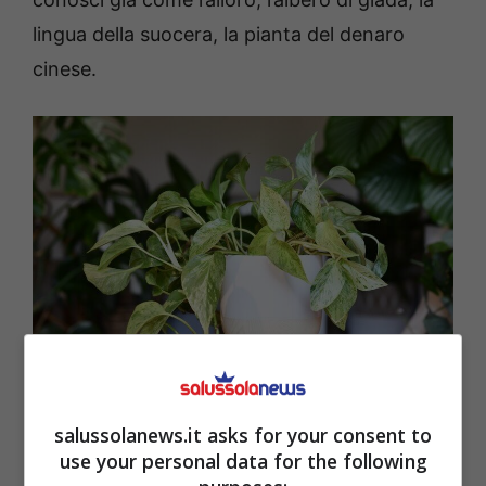
lingua della suocera, la pianta del denaro
cinese.
La pianta da avere in casa per attirare fortuna –
salussolanews.it asks for your consent to
salussolanews.it
use your personal data for the following