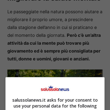
Le passeggiate nella natura possono aiutare a
migliorare il proprio umore, a prescindere
dalla stagione dell’anno in cui si praticano e
del momento della giornata.
Però c’è un’altra
attività da cui la mente può trovare più
giovamento ed è sempre più consigliata per
tutti, donne e uomini, giovani e anziani.
salussolanews.it asks for your consent to
use your personal data for the following