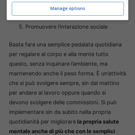
natura
Manage options
Alleviare lo stress
Promuovere l’interazione sociale
Basta fare una semplice pedalata quotidiana
per regalare al corpo e alla mente tutto
questo, senza inquinare l’ambiente, ma
mantenendo anche il peso forma. È un’attività
che si può svolgere sempre, sin dal mattino
per andare al lavoro oppure quando si
devono svolgere delle commissioni. Si può
implementare sin da subito nella propria
quotidianità per migliorare
la propria salute
mentale anche di più che con le semplici