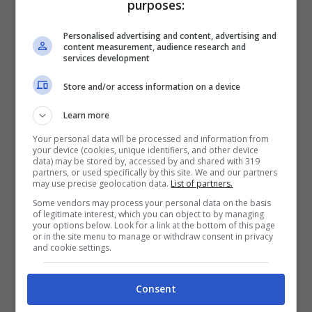
purposes:
Personalised advertising and content, advertising and
content measurement, audience research and
services development
L’attività da praticare per migliorare la salute mentale –
Store and/or access information on a device
salussolanews.it
Learn more
Si tratta di andare in bicicletta. È incredibile
Your personal data will be processed and information from
your device (cookies, unique identifiers, and other device
quanto possa fare bene al proprio umore e al
data) may be stored by, accessed by and shared with 319
partners, or used specifically by this site. We and our partners
proprio benessere
. In effetti ci sono almeno 5
may use precise geolocation data.
List of partners.
benefici che si possono apportare alla
Some vendors may process your personal data on the basis
of legitimate interest, which you can object to by managing
propria salute mentale pedalando
:
your options below. Look for a link at the bottom of this page
or in the site menu to manage or withdraw consent in privacy
and cookie settings.
Migliorare l’umore
Migliorare la chiarezza mentale
Consent
Rafforzare la connessione con la