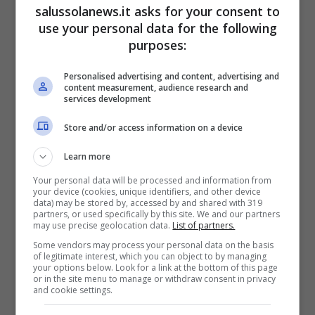
salussolanews.it asks for your consent to
use your personal data for the following
purposes:
Il rimedio migliore per disincrostare il WC e non farlo mai
puzzare in estate – salussolanews.it
Personalised advertising and content, advertising and
content measurement, audience research and
services development
In parole molto più povere?
Messi assieme
sono inefficaci
. E anche da soli hanno un
Store and/or access information on a device
blando potere disincrostante. Quindi ti
Learn more
consiglio di trovare una soluzione alternativa.
Your personal data will be processed and information from
your device (cookies, unique identifiers, and other device
data) may be stored by, accessed by and shared with 319
Se stai cercando un metodo naturale,
partners, or used specifically by this site. We and our partners
may use precise geolocation data.
List of partners.
ecologico ma davvero efficace per pulire e
Some vendors may process your personal data on the basis
of legitimate interest, which you can object to by managing
deodorare il WC, la soluzione migliore è
your options below. Look for a link at the bottom of this page
or in the site menu to manage or withdraw consent in privacy
l’acido citrico
. Questo composto naturale,
and cookie settings.
derivato dagli agrumi, ha un potente potere