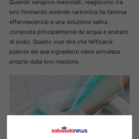
Quando vengono mescolati, reagiscono tra
loro formando anidride carbonica (la famosa
effervescenza) e una soluzione salina
composta principalmente da acqua e acetato
di sodio. Questo vuol dire che l’efficacia
pulente dei due ingredienti viene annullata
proprio dalla loro reazione.