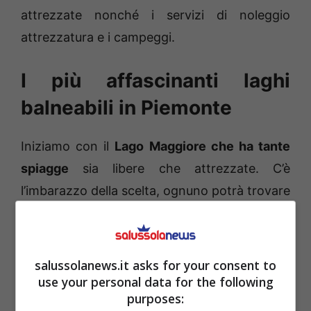
attrezzate nonché i servizi di noleggio
attrezzatura e i campeggi.
I più affascinanti laghi
balneabili in Piemonte
Iniziamo con il
Lago Maggiore che ha tante
spiagge
sia libere che attrezzate. C’è
l’imbarazzo della scelta, ognuno potrà trovare
il posto perfetto per soddisfare le esigenze
proprie e della famiglia. Più piccolo ma
ugualmente incantevole il Lago d’Orta.
salussolanews.it asks for your consent to
Nell’alta stagione difficile trovare un posto in
use your personal data for the following
purposes:
cui rilassarsi soprattutto nella famosa