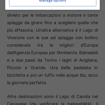
Spostiamoci al Lago di Mergozzo,
sponde
Manage options
incantevoli, acqua pulitissima
grazie al
divieto per le imbarcazioni a motore e tante
spiagge da girare fino a scegliere quella che
più affascina. Un’altra alternativa è il Lago di
Viverone con le sue sei spiagge con bollino
considerate tra le migliori d’Europa
dall’Agenzia Europea per l’Ambiente. Balneabili
e a due passi da Torino i laghi di Avigliana,
Piccolo e Grande. Una bella pedalata in
bicicletta e poi un tuffo nelle acque blu, ecco
la giornata perfetta.
Altre destinazioni sono il Lago di Candia nel
Canavese (da verificare la balneabilità), il