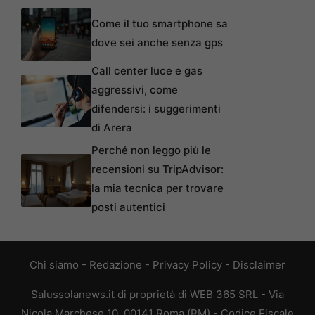
Come il tuo smartphone sa
dove sei anche senza gps
Call center luce e gas
aggressivi, come
difendersi: i suggerimenti
di Arera
Perché non leggo più le
recensioni su TripAdvisor:
la mia tecnica per trovare
posti autentici
Chi siamo
-
Redazione
-
Privacy Policy
-
Disclaimer
Salussolanews.it di proprietà di WEB 365 SRL - Via
Nicola Marchese 10, 00141 Roma (RM) - Codice Fiscale