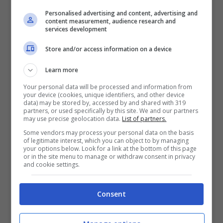
spiaggia Miami. Molto suggestive Bagnera e
Personalised advertising and content, advertising and
content measurement, audience research and
Ortello.
services development
Store and/or access information on a device
Learn more
Your personal data will be processed and information from
your device (cookies, unique identifiers, and other device
data) may be stored by, accessed by and shared with 319
partners, or used specifically by this site. We and our partners
may use precise geolocation data.
List of partners.
Some vendors may process your personal data on the basis
of legitimate interest, which you can object to by managing
your options below. Look for a link at the bottom of this page
or in the site menu to manage or withdraw consent in privacy
and cookie settings.
I più affascinanti laghi balneabili in Piemonte
Consent
(Salussolanews.it)