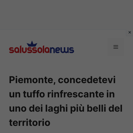
Vai
al
MENU
contenuto
Piemonte, concedetevi
un tuffo rinfrescante in
uno dei laghi più belli del
territorio