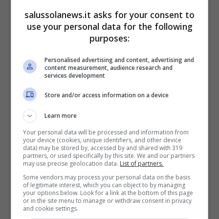
desiderio ma ogni tentativo risultò vano. Il
salussolanews.it asks for your consent to
drago era troppo forte, spaventoso e temibile
use your personal data for the following
purposes:
tant’è che nessuno riuscì ad escogitare un
modo per sconfiggerlo.
Personalised advertising and content, advertising and
content measurement, audience research and
services development
Store and/or access information on a device
Learn more
Your personal data will be processed and information from
your device (cookies, unique identifiers, and other device
data) may be stored by, accessed by and shared with 319
partners, or used specifically by this site. We and our partners
may use precise geolocation data.
List of partners.
Some vendors may process your personal data on the basis
of legitimate interest, which you can object to by managing
your options below. Look for a link at the bottom of this page
or in the site menu to manage or withdraw consent in privacy
and cookie settings.
La leggenda del Toro rosso, simbolo di Torino