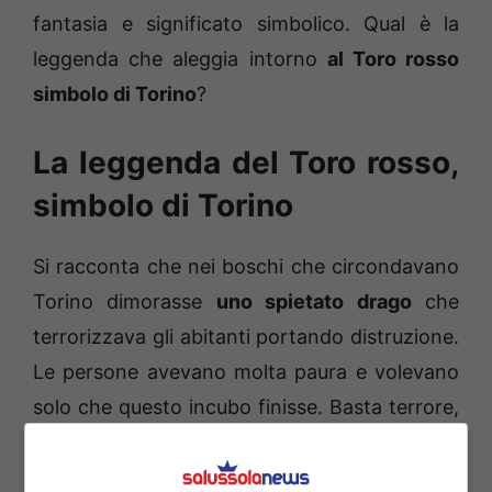
fantasia e significato simbolico. Qual è la
leggenda che aleggia intorno
al Toro rosso
simbolo di Torino
?
La leggenda del Toro rosso,
simbolo di Torino
Si racconta che nei boschi che circondavano
Torino dimorasse
uno spietato drago
che
terrorizzava gli abitanti portando distruzione.
Le persone avevano molta paura e volevano
solo che questo incubo finisse. Basta terrore,
il desiderio era di vivere sereni e in pace.
Cercarono in tutti i modi di realizzare questo