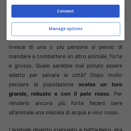
(Salussolanews.it)
Consent
Visto che gli uomini risultavano sempre
perdenti ad un certo punto si decise di
Manage options
provare con un ultimo disperato tentativo.
Invece di una o più persone si pensò di
mandare a combattere un altro animale, forte
e grosso. Quale sarebbe mai potuto essere
adatto per salvare la città? Dopo molto
pensare la popolazione
scelse un toro
grande, robusto e con il pelo rosso.
Per
renderlo ancora più forte fecero bere
all’animale una miscela di acqua e vino rosso.
L’animale diventò irrequieto e battagliero, era