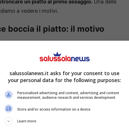
stroncare un piatto al primo assaggio.
Una delle
ndiamo a vedere i motivi.
ce boccia il piatto: il motivo
che nel corso delle puntate ci sono momenti di
 si lasciano andare a giudizi severi, che
nale. È ciò che è successo in un ristorante,
vanti la
zuppa di cipolle
, un piatto che però ha
salussolanews.it asks for your consent to use
your personal data for the following purposes:
Personalised advertising and content, advertising and content
measurement, audience research and services development
Store and/or access information on a device
Learn more