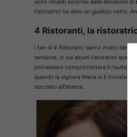
sono rimasti sorpresi dalla decisione di
ristoratrici ha dato un giudizio netto. A
4 Ristoranti, la ristoratri
I fan di 4 Ristoranti sanno molto bene 
tensione, in cui alcuni ristoratori spesso
potrebbero compromettere il risultato fi
quando la signora Maria si è trovata da
bocciato all’istante.