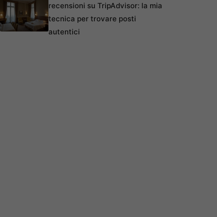
recensioni su TripAdvisor: la mia
tecnica per trovare posti
autentici