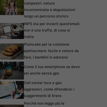
campestri: natura
incontaminata e degustazioni
lungo un percorso storico
INPS sta per inviarti quest’email:
non è una truffa, di cosa si
tratta
Plumcake per la colazione
spettacolare: facile e veloce da
fare, i bambini lo adorano
Come il tuo smartphone sa dove
sei anche senza gps
Call center luce e gas
aggressivi, come difendersi: i
suggerimenti di Arera
Perché non leggo più le