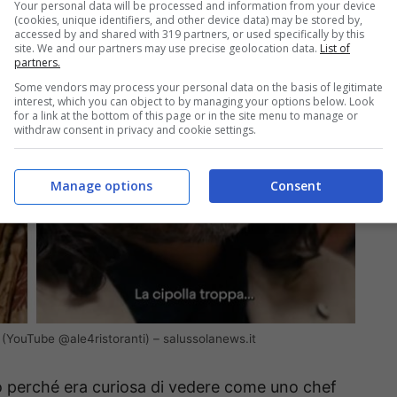
Your personal data will be processed and information from your device
(cookies, unique identifiers, and other device data) may be stored by,
accessed by and shared with 319 partners, or used specifically by this
site. We and our partners may use precise geolocation data.
List of
partners.
Some vendors may process your personal data on the basis of legitimate
interest, which you can object to by managing your options below. Look
for a link at the bottom of this page or in the site menu to manage or
withdraw consent in privacy and cookie settings.
Manage options
Consent
ivo (YouTube @ale4ristoranti) – salussolanews.it
to perché era curiosa di vedere come uno chef