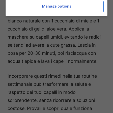
colazione: lo
yogurt
mischiato con il miele e
Manage options
con l’aloe verde. Mescola 2 cucchiai di yogurt
bianco naturale con 1 cucchiaio di miele e 1
cucchiaio di gel di aloe vera. Applica la
maschera su capelli umidi, evitando le radici
se tendi ad avere la cute grassa. Lascia in
posa per 20-30 minuti, poi risciacqua con
acqua tiepida e lava i capelli normalmente.
Incorporare questi rimedi nella tua routine
settimanale può trasformare la salute e
l’aspetto dei tuoi capelli in modo
sorprendente, senza ricorrere a soluzioni
costose. Provali e scopri quale funziona