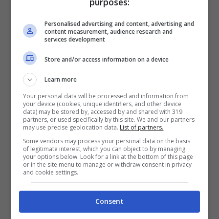
purposes:
stimola i follicoli.
Personalised advertising and content, advertising and
content measurement, audience research and
services development
Store and/or access information on a device
Learn more
Your personal data will be processed and information from
your device (cookies, unique identifiers, and other device
data) may be stored by, accessed by and shared with 319
partners, or used specifically by this site. We and our partners
may use precise geolocation data.
List of partners.
Some vendors may process your personal data on the basis
of legitimate interest, which you can object to by managing
your options below. Look for a link at the bottom of this page
3 trucchi per capelli belli e luminosi come quelli di una
or in the site menu to manage or withdraw consent in privacy
modella – salussolanews.it
and cookie settings.
Infine, il mio preferito, che sfrutta un
Consent
ingrediente che spesso uso proprio per fare