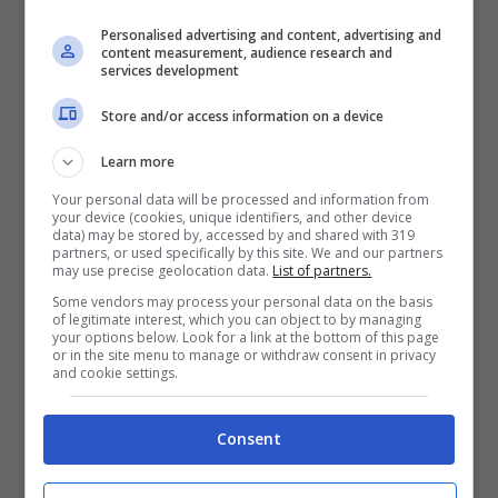
Personalised advertising and content, advertising and
content measurement, audience research and
services development
Store and/or access information on a device
Learn more
Your personal data will be processed and information from
Tradimento sospesa per l’estate: ecco quando torna in TV
your device (cookies, unique identifiers, and other device
data) may be stored by, accessed by and shared with 319
(Meidaset Infinity) – salussolanews.it
partners, or used specifically by this site. We and our partners
may use precise geolocation data.
List of partners.
L’azienda non ha voluto “sprecare” gli episodi
Some vendors may process your personal data on the basis
of legitimate interest, which you can object to by managing
salienti durante il palinsesto estivo e riservare
your options below. Look for a link at the bottom of this page
or in the site menu to manage or withdraw consent in privacy
così il finale con il botto nella prima parte
and cookie settings.
della stagione TV prossima. Da qui la scelta di
Consent
puntare alla messa in onda di Forbidden Fruit,
la nuova soap turca che ha debuttato sulla