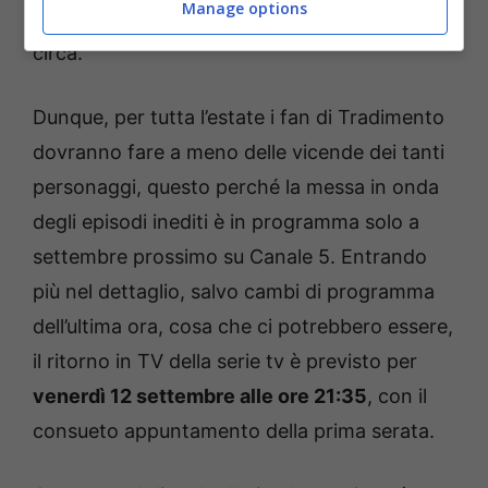
Manage options
rete ammiraglia Mediaset dalle 14:10 alle 15:10
circa.
Dunque, per tutta l’estate i fan di Tradimento
dovranno fare a meno delle vicende dei tanti
personaggi, questo perché la messa in onda
degli episodi inediti è in programma solo a
settembre prossimo su Canale 5. Entrando
più nel dettaglio, salvo cambi di programma
dell’ultima ora, cosa che ci potrebbero essere,
il ritorno in TV della serie tv è previsto per
venerdì 12 settembre alle ore 21:35
, con il
consueto appuntamento della prima serata.