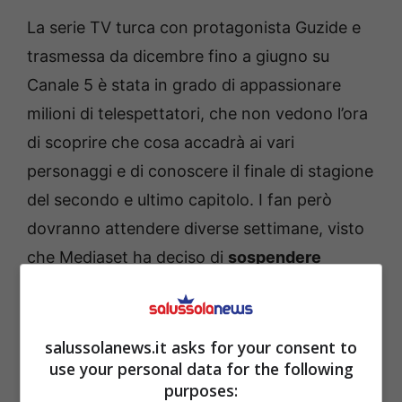
La serie TV turca con protagonista Guzide e
trasmessa da dicembre fino a giugno su
Canale 5 è stata in grado di appassionare
milioni di telespettatori, che non vedono l’ora
di scoprire che cosa accadrà ai vari
personaggi e di conoscere il finale di stagione
del secondo e ultimo capitolo. I fan però
dovranno attendere diverse settimane, visto
che Mediaset ha deciso di
sospendere
Tradimento per l’estate
.
salussolanews.it asks for your consent to
use your personal data for the following
purposes: