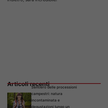
Articoli recenti
Sentiero delle processioni
campestri: natura
incontaminata e
degustazioni lungo un