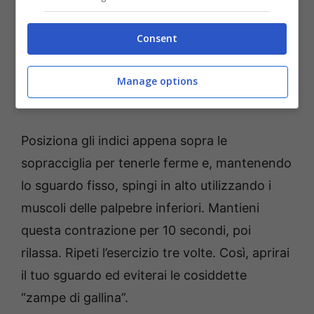
Semplice, vero? Passiamo subito al secondo.
Consent
Per questo esercizio,
spalanca gli occhi
senza aggrottare la fronte
: immagina di
Manage options
essere sorpreso, ma in modo rilassato.
Posiziona gli indici appena sopra le
sopracciglia per tenerle ferme e, mantenendo
lo sguardo fisso, spingi in alto utilizzando i
muscoli delle palpebre inferiori. Mantieni
questa contrazione per 10 secondi, poi
rilassa. Ripeti l’esercizio tre volte. Così, aprirai
il tuo sguardo ed eviterai le cosiddette
“zampe di gallina”.