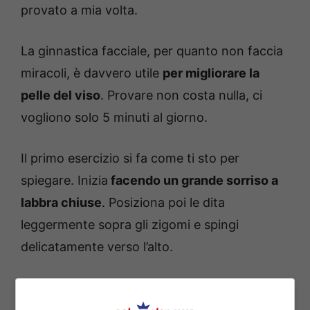
provato a mia volta.
La ginnastica facciale, per quanto non faccia
miracoli, è davvero utile
per migliorare la
pelle del viso
. Provare non costa nulla, ci
vogliono solo 5 minuti al giorno.
Il primo esercizio si fa come ti sto per
spiegare. Inizia
facendo un grande sorriso a
labbra chiuse
. Posiziona poi le dita
leggermente sopra gli zigomi e spingi
delicatamente verso l’alto.
Mantieni il sorriso mentre cerchi di “resistere”
alla pressione delle dita: questo attiva i