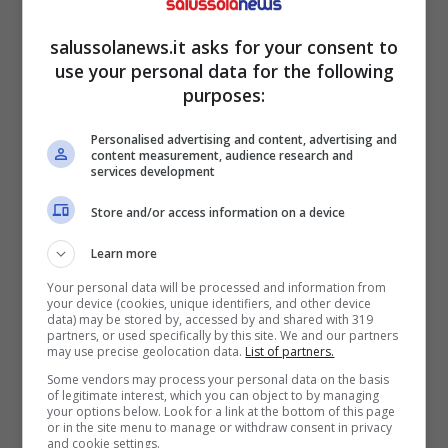
muscoli in profondità. Tieni la posizione per
salussolanews.it asks for your consent to
10 secondi, poi rilassa. Ripeti l’intera
use your personal data for the following
purposes:
sequenza per tre volte.
Personalised advertising and content, advertising and
content measurement, audience research and
services development
Store and/or access information on a device
Learn more
Your personal data will be processed and information from
your device (cookies, unique identifiers, and other device
data) may be stored by, accessed by and shared with 319
partners, or used specifically by this site. We and our partners
may use precise geolocation data.
List of partners.
Some vendors may process your personal data on the basis
of legitimate interest, which you can object to by managing
your options below. Look for a link at the bottom of this page
Face yoga: 3 esercizi che cambieranno in positivo il tuo
or in the site menu to manage or withdraw consent in privacy
volto – salussolanews.it
and cookie settings.