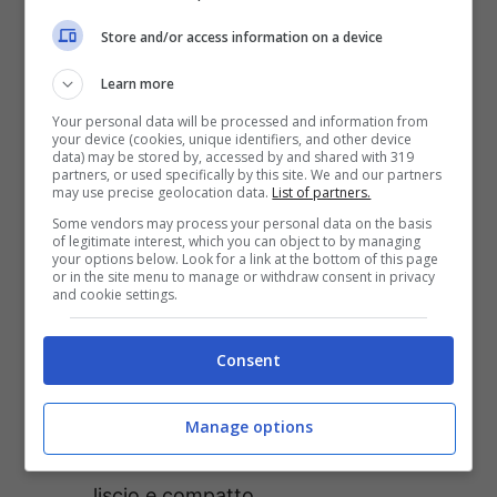
4 foglie di basilico
Store and/or access information on a device
origano secco q.b.
sale fino q.b.
Learn more
Your personal data will be processed and information from
your device (cookies, unique identifiers, and other device
Preparazione:
data) may be stored by, accessed by and shared with 319
partners, or used specifically by this site. We and our partners
may use precise geolocation data.
List of partners.
Versa in una ciotola la farina con l’olio
Some vendors may process your personal data on the basis
of legitimate interest, which you can object to by managing
extravergine d’oliva, il lievito e il sale.
your options below. Look for a link at the bottom of this page
or in the site menu to manage or withdraw consent in privacy
Comincia a versare l’acqua del
and cookie settings.
rubinetto e a temperatura ambiente.
Riporta la farina verso il centro della
Consent
ciotola con i rebbi della forchetta e poi
inizia ad usare le mani continuando ad
Manage options
impastare fino ad ottenere un panetto
liscio e compatto.