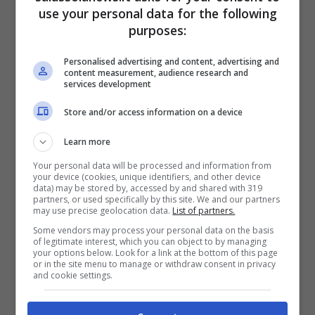
use your personal data for the following
purposes:
Personalised advertising and content, advertising and
content measurement, audience research and
services development
Store and/or access information on a device
Learn more
Your personal data will be processed and information from
La forza di una donna, anticipazioni 2ª stagione: Bahar è
your device (cookies, unique identifiers, and other device
data) may be stored by, accessed by and shared with 319
sconvolta, accade di tutto (Mediaset Infinity) –
partners, or used specifically by this site. We and our partners
salussolanews.it
may use precise geolocation data.
List of partners.
Some vendors may process your personal data on the basis
of legitimate interest, which you can object to by managing
Per evitare che Sarp torni con Bahar,
Piril si
your options below. Look for a link at the bottom of this page
or in the site menu to manage or withdraw consent in privacy
alleerà con Sirin
ed escogiterà un piano
and cookie settings.
subdolo.
Doruk e Nisan verranno rapiti
, e
Bahar lo saprà da un video che le sarà