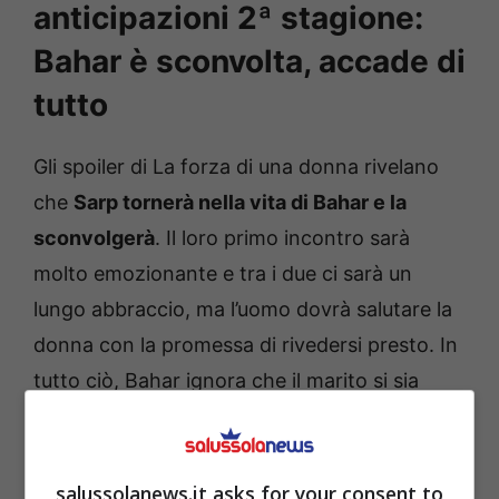
anticipazioni 2ª stagione:
Bahar è sconvolta, accade di
tutto
Gli spoiler di La forza di una donna rivelano
che
Sarp tornerà nella vita di Bahar e la
sconvolgerà
. Il loro primo incontro sarà
molto emozionante e tra i due ci sarà un
lungo abbraccio, ma l’uomo dovrà salutare la
donna con la promessa di rivedersi presto. In
tutto ciò, Bahar ignora che il marito si sia
rifatto una vita e abbia una famiglia con Piril.
salussolanews.it asks for your consent to