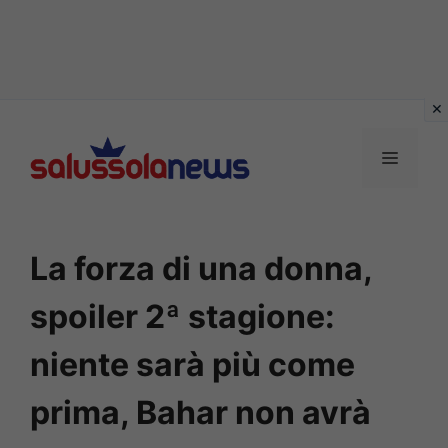
Vai
al
MENU
contenuto
La forza di una donna,
spoiler 2ª stagione:
niente sarà più come
prima, Bahar non avrà