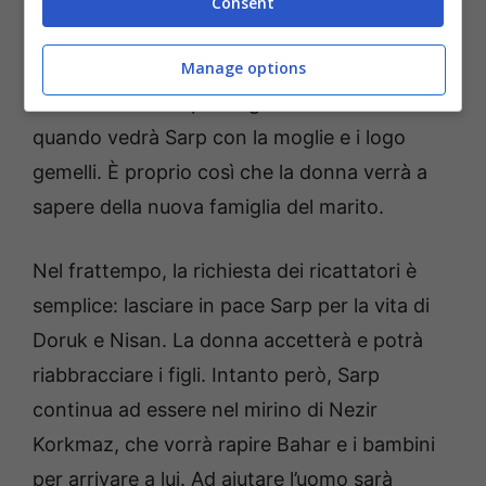
Consent
mostrato in un hotel dove è stata attirata da
un finto appuntamento con Sarp. La donna
Manage options
sarà terrorizzata per i figli e sarà incredula
quando vedrà Sarp con la moglie e i logo
gemelli. È proprio così che la donna verrà a
sapere della nuova famiglia del marito.
Nel frattempo, la richiesta dei ricattatori è
semplice: lasciare in pace Sarp per la vita di
Doruk e Nisan. La donna accetterà e potrà
riabbracciare i figli. Intanto però, Sarp
continua ad essere nel mirino di Nezir
Korkmaz, che vorrà rapire Bahar e i bambini
per arrivare a lui. Ad aiutare l’uomo sarà