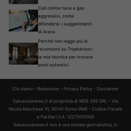
Call center luce e gas
aggressivi, come
difendersi: i suggerimenti
di Arera
Perché non leggo più le
recensioni su TripAdvisor:
la mia tecnica per trovare
posti autentici
Chi siamo
-
Redazione
-
Privacy Policy
-
Disclaimer
Salussolanews.it di proprietà di WEB 365 SRL - Via
Nicola Marchese 10, 00141 Roma (RM) - Codice Fiscale
e Partita I.V.A. 12279101005
Salussolanews.it non è una testata giornalistica, in