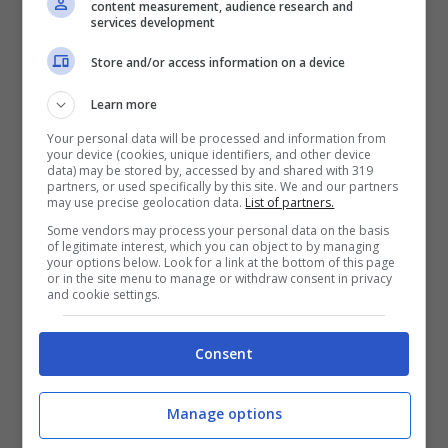
content measurement, audience research and
services development
Store and/or access information on a device
Learn more
Your personal data will be processed and information from
your device (cookies, unique identifiers, and other device
data) may be stored by, accessed by and shared with 319
partners, or used specifically by this site. We and our partners
may use precise geolocation data.
List of partners.
Some vendors may process your personal data on the basis
La Promessa, chi è il nuovo personaggio: entra in scena
of legitimate interest, which you can object to by managing
your options below. Look for a link at the bottom of this page
l’attore de Il Segreto (Foto Instagram @fercoronado_)
or in the site menu to manage or withdraw consent in privacy
salussolanews.it
and cookie settings.
Si tratta di Fernando Coronado, attore che il
Consent
pubblico ha avuto modo di seguire e di
apprezzare ne Il Segreto
. I telespettatori
Manage options
italiani lo ricorderanno sicuramente nella