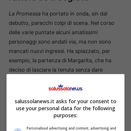
La Promessa
ha portato in onda, sin dal
debutto, parecchi colpi di scena. Nel corso
delle varie puntate alcuni amatissimi
personaggi sono andati via, ma non sono
mancati nuovi ingressi. Ha spiazzato, per
esempio, la partenza di Margarita, che ha
deciso di lasciare la tenuta senza dare
spiegazioni. Ma, a quanto pare, nelle
prossime settimane- come riportano le
anticipazioni dalla Spagna-
ci sarà l’arrivo di
salussolanews.it asks for your consent to
un nuovo protagonista.
use your personal data for the following
purposes:
Personalised advertising and content, advertising and