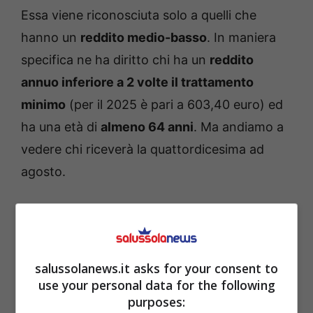
Essa viene riconosciuta solo a quelli che
hanno un
reddito medio-basso
. In maniera
specifica ne ha diritto chi ha un
reddito
annuo inferiore a 2 volte il trattamento
minimo
(per il 2025 è pari a 603,40 euro) ed
ha una età di
almeno 64 anni
. Ma andiamo a
vedere chi riceverà la quattordicesima ad
agosto.
Pensioni INPS: chi riceverà
la quattordicesima ad
agosto
salussolanews.it asks for your consent to
use your personal data for the following
purposes:
Questa cifra viene erogata in condizioni