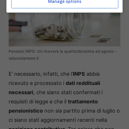
Manage options
Pensioni INPS: chi riceverà la quattordicesima ad agosto –
salussolanews.it
E’ necessario, infatti, che l’
INPS
abbia
ricevuto e processato i
dati reddituali
necessari
, che siano stati confermati i
requisiti di legge e che il
trattamento
pensionistico
non sia partito prima di luglio o
ci siano stati aggiornamenti recenti nella