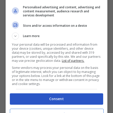
normali
nel mese di luglio
ed allora per quale
Personalised advertising and content, advertising and
content measurement, audience research and
motivo alcune persone la incasseranno nel
services development
mese di agosto. Si tratta semplicemente di
Store and/or access information on a device
coloro i quali non hanno ancora incassato
Learn more
questo importo e si tratta di un aspetto non
Your personal data will be processed and information from
di poco conto. C’è, però, da fare una
your device (cookies, unique identifiers, and other device
data) may be stored by, accessed by and shared with 319
precisazione da questo punto di vista molto
partners, or used specifically by this site. We and our partners
may use precise geolocation data.
List of partners.
importante che riguarda, come detto, coloro i
Some vendors may process your personal data on the basis
quali hanno diritto a ricevere questa cifra nel
of legitimate interest, which you can object to by managing
your options below. Look for a link at the bottom of this page
mese di
agosto
.
or in the site menu to manage or withdraw consent in privacy
and cookie settings.
Consent