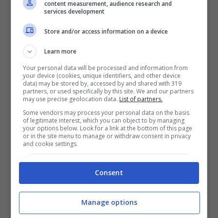
content measurement, audience research and
services development
In Piazzale Roma, infatti, ci saranno artisti
Store and/or access information on a device
del calibro di Nek, Francesco Renga, Gemelli
Diversi, Giuliano Palma e Alex Britti
,
Learn more
rappresentanti della musica pop italiana. Il 21
Your personal data will be processed and information from
your device (cookies, unique identifiers, and other device
agosto invece ci sarà una sorpresa. F
ra gli
data) may be stored by, accessed by and shared with 319
partners, or used specifically by this site. We and our partners
artisti della musica urban, invece, ci saranno
may use precise geolocation data.
List of partners.
Irama, Anna, Guè, Luchè, Lazza, Silent Bob,
Some vendors may process your personal data on the basis
of legitimate interest, which you can object to by managing
Sick Budd e il Teenage Dream alla discoteca
your options below. Look for a link at the bottom of this page
or in the site menu to manage or withdraw consent in privacy
Space con il Versus Festival.
and cookie settings.
Per tutti gli amanti del jazz ci sarà il Riccione
Consent
Summer Jazz
con leggende della musica jazz
internazionale come Billy Cobham, Paolo
Manage options