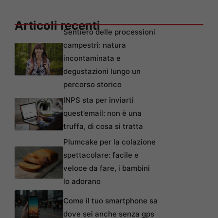
Articoli recenti
Sentiero delle processioni
campestri: natura
incontaminata e
degustazioni lungo un
percorso storico
INPS sta per inviarti
quest’email: non è una
truffa, di cosa si tratta
Plumcake per la colazione
spettacolare: facile e
veloce da fare, i bambini
lo adorano
Come il tuo smartphone sa
dove sei anche senza gps