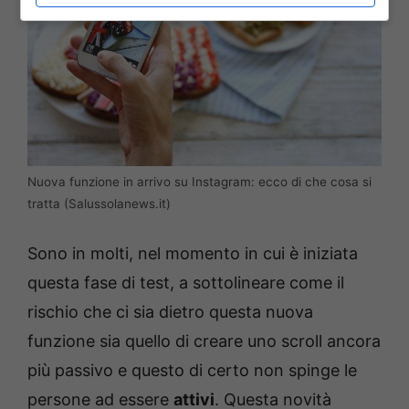
Nuova funzione in arrivo su Instagram: ecco di che cosa si
tratta (Salussolanews.it)
Sono in molti, nel momento in cui è iniziata
questa fase di test, a sottolineare come il
rischio che ci sia dietro questa nuova
funzione sia quello di creare uno scroll ancora
più passivo e questo di certo non spinge le
persone ad essere
attivi
. Questa novità