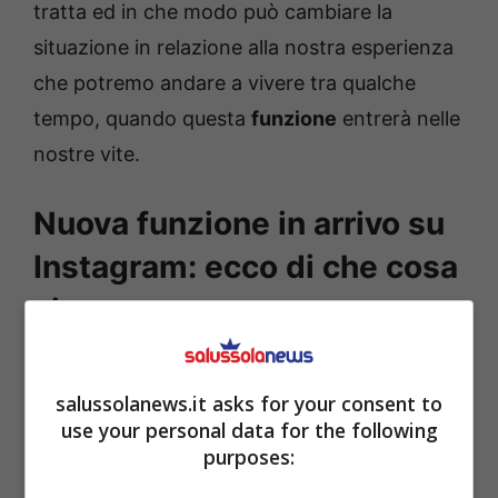
tratta ed in che modo può cambiare la
situazione in relazione alla nostra esperienza
che potremo andare a vivere tra qualche
tempo, quando questa
funzione
entrerà nelle
nostre vite.
Nuova funzione in arrivo su
Instagram: ecco di che cosa
si tratta
In tal senso, è noto a tutti quanto sia
salussolanews.it asks for your consent to
diventato centrale
Instagram
da questo
use your personal data for the following
punto di vista, visto che spendiamo
purposes:
tantissimo tempo su questa
app
utilizzando il