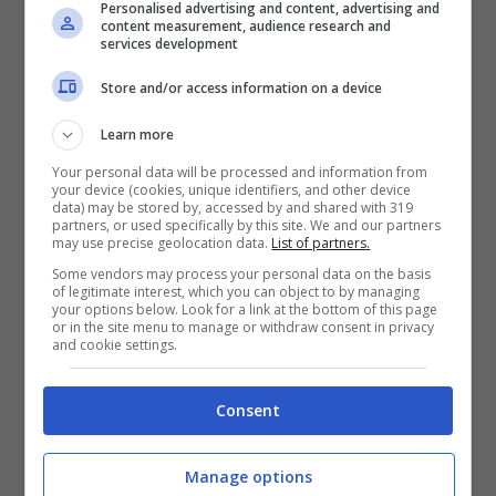
Personalised advertising and content, advertising and
classico metodo del scroll per vedere quelli
content measurement, audience research and
services development
che sono gli ultimi aggiornamenti che
arrivano dalle persone a noi più vicine. In tal
Store and/or access information on a device
senso, a quanto pare la società in questione
Learn more
sta per introdurre una
nuova funzione
che va
Your personal data will be processed and information from
your device (cookies, unique identifiers, and other device
sotto il nome di “
Auto scroll
“. Come si può
data) may be stored by, accessed by and shared with 319
partners, or used specifically by this site. We and our partners
facilmente intuire, se attivata permette alla
may use precise geolocation data.
List of partners.
home principale di Instagram di scorrere
Some vendors may process your personal data on the basis
of legitimate interest, which you can object to by managing
automaticamente da un post all’altro, senza
your options below. Look for a link at the bottom of this page
or in the site menu to manage or withdraw consent in privacy
bisogno di interagire manualmente con lo
and cookie settings.
schermo
Consent
Manage options