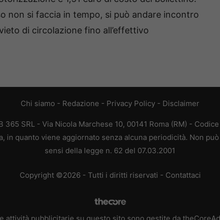
so non si faccia in tempo, si può andare incontro
ivieto di circolazione fino all’effettivo
Chi siamo
-
Redazione
-
Privacy Policy
-
Disclaimer
EB 365 SRL - Via Nicola Marchese 10, 00141 Roma (RM) - Codice F
ca, in quanto viene aggiornato senza alcuna periodicità. Non può 
sensi della legge n. 62 del 07.03.2001
Copyright ©2026 - Tutti i diritti riservati -
Contattaci
e attività pubblicitarie su questo sito sono gestite da theCoreA