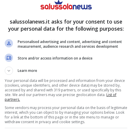
ze: bisogna però fare attenzione a
rispettare
ario le sanzioni sono dietro l’angolo e la vacanza
 si dica.
salussolanews.it asks for your consent to use
your personal data for the following purposes:
 per l’automobile: controlla
Personalised advertising and content, advertising and content
measurement, audience research and services development
e (ma non solo)
Store and/or access information on a device
tra automobile deve avere una regolare
Learn more
no; tra le altre spese troviamo anche il bollo, la
Your personal data will be processed and information from your device
 un’altra scadenza a cui si deve fare particolare
(cookies, unique identifiers, and other device data) may be stored by,
accessed by and shared with 319 partners, or used specifically by this
dicato dal Codice della Strada, la revisione
site. We and our partners may use precise geolocation data.
List of
partners.
vo: va effettuata
per la prima volta dopo 4 anni
Some vendors may process your personal data on the basis of legitimate
interest, which you can object to by managing your options below. Look
essivamente ogni 2 anni
per le volte
for a link at the bottom of this page or in the site menu to manage or
withdraw consent in privacy and cookie settings.