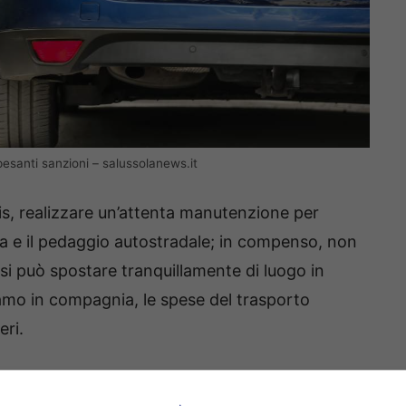
pesanti sanzioni – salussolanews.it
mis, realizzare un’attenta manutenzione per
ina e il pedaggio autostradale; in compenso, non
i si può spostare tranquillamente di luogo in
iamo in compagnia, le spese del trasporto
eri.
, l’automobile continua ad essere comunque