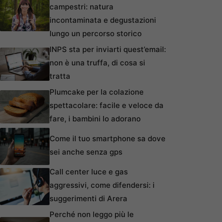
campestri: natura
incontaminata e degustazioni
lungo un percorso storico
INPS sta per inviarti quest’email:
non è una truffa, di cosa si
tratta
Plumcake per la colazione
spettacolare: facile e veloce da
fare, i bambini lo adorano
Come il tuo smartphone sa dove
sei anche senza gps
Call center luce e gas
aggressivi, come difendersi: i
suggerimenti di Arera
Perché non leggo più le