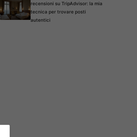
recensioni su TripAdvisor: la mia
tecnica per trovare posti
autentici